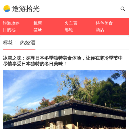
途游拾光
旅游攻略
机票
火车票
特色美食
目的地
签证
邮轮
酒店
标签：
热烧酒
冰雪之味：探寻日本冬季独特美食体验，让你在寒冷季节中
尽情享受日本独特的冬日美味！