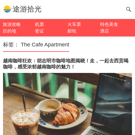
途游拾光
旅游攻略
机票
火车票
特色美食
目的地
签证
邮轮
酒店
标签：
The Cafe Apartment
越南咖啡狂欢：胡志明市咖啡地图揭晓！走，一起去西贡喝
咖啡，感受浓郁越南咖啡的魅力！