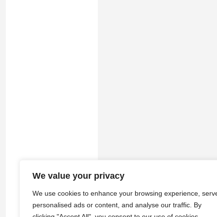
We value your privacy
© 2026
途游拾光
·
隐私政策
|
服务
We use cookies to enhance your browsing experience, serv
personalised ads or content, and analyse our traffic. By
clicking "Accept All", you consent to our use of cookies.