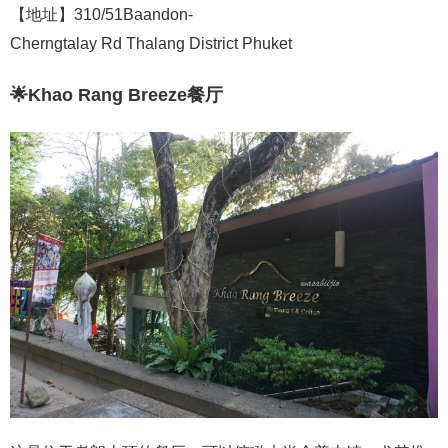
【地址】310/51Baandon-
Cherngtalay Rd Thalang District Phuket
🌟
Khao Rang Breeze餐厅