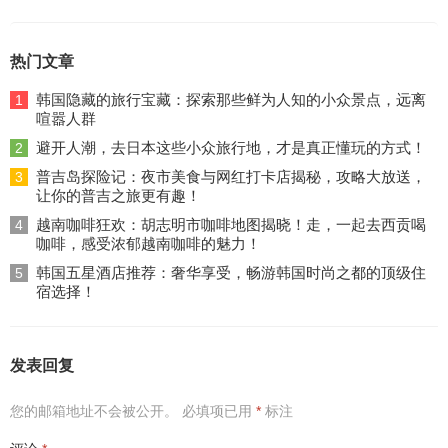
热门文章
韩国隐藏的旅行宝藏：探索那些鲜为人知的小众景点，远离
1
喧嚣人群
避开人潮，去日本这些小众旅行地，才是真正懂玩的方式！
2
普吉岛探险记：夜市美食与网红打卡店揭秘，攻略大放送，
3
让你的普吉之旅更有趣！
越南咖啡狂欢：胡志明市咖啡地图揭晓！走，一起去西贡喝
4
咖啡，感受浓郁越南咖啡的魅力！
韩国五星酒店推荐：奢华享受，畅游韩国时尚之都的顶级住
5
宿选择！
发表回复
您的邮箱地址不会被公开。
必填项已用
*
标注