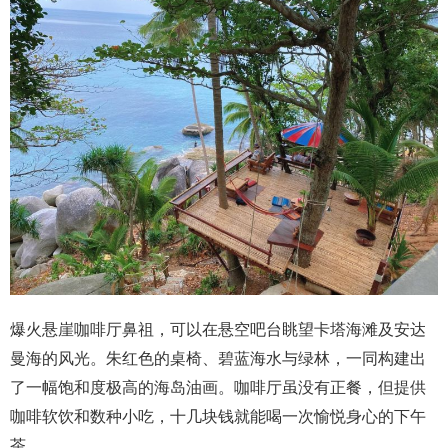
爆火悬崖咖啡厅鼻祖，可以在悬空吧台眺望卡塔海滩及安达
曼海的风光。朱红色的桌椅、碧蓝海水与绿林，一同构建出
了一幅饱和度极高的海岛油画。咖啡厅虽没有正餐，但提供
咖啡软饮和数种小吃，十几块钱就能喝一次愉悦身心的下午
茶。