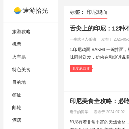
途游拾光
标签：
印尼鸡面
舌尖上的印尼：12种
旅游攻略
一生戎马人孤独
发布于 2026-05-
机票
1.印尼鸡面 BAKMI 一碗
火车票
味同时迸发，仿佛在和你诉说
印度尼西亚
特色美食
目的地
签证
印尼美食全攻略：必
邮轮
唐子的同学
发布于 2024-07-02
酒店
印尼有着非常丰富的天然食材