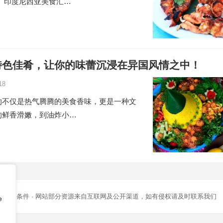
 印度尼西亚美食汇…
特色佳肴，让你的味蕾沉浸在异国风情之中！
18
的不仅是热气腾腾的美食香味，更是一种文
的鲜香滑嫩，到油炸小…
条款和条件
· 网站部分资源来自互联网及公开渠道，如有侵权请及时联系我们
e