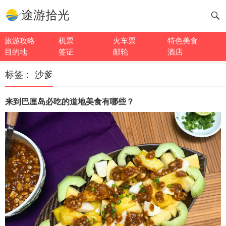
途游拾光
旅游攻略
机票
火车票
特色美食
目的地
签证
邮轮
酒店
标签：
沙爹
来到巴厘岛必吃的道地美食有哪些？