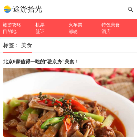
途游拾光
旅游攻略
机票
火车票
特色美食
目的地
签证
邮轮
酒店
标签：
美食
北京9家值得一吃的“驻京办”美食！