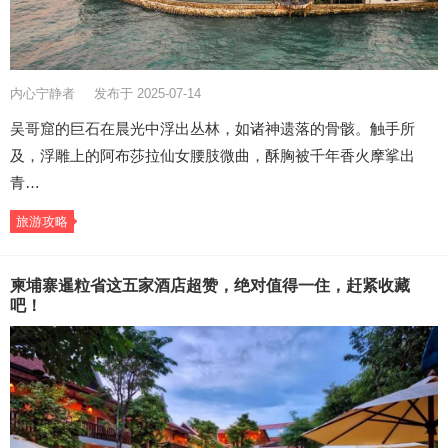
内心宁静者
发布于 2025-07-14
吴哥窟的巨石在晨光中浮出丛林，如诸神遗落的骨骸。触手所
及，浮雕上的阿布莎拉仙女腰肢微曲，酥胸被千年香火摩挲出
青…
旅游攻略
柬埔寨暹粒省这五家酒店超赞，绝对值得一住，赶紧收藏
吧！