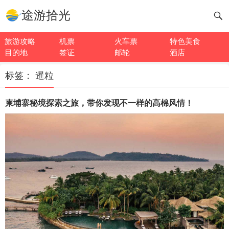
途游拾光
旅游攻略
机票
火车票
特色美食
目的地
签证
邮轮
酒店
标签：
暹粒
柬埔寨秘境探索之旅，带你发现不一样的高棉风情！