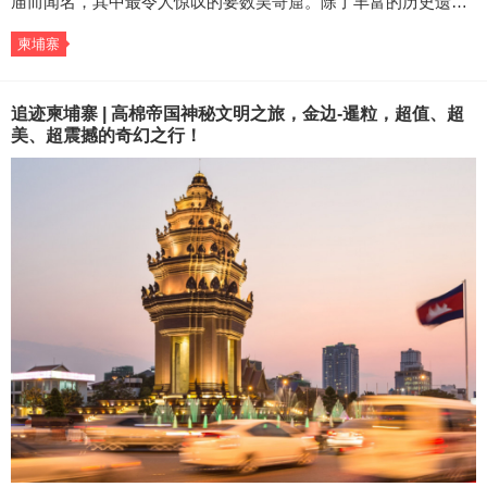
庙而闻名，其中最令人惊叹的要数吴哥窟。除了丰富的历史遗…
柬埔寨
追迹柬埔寨 | 高棉帝国神秘文明之旅，金边-暹粒，超值、超
美、超震撼的奇幻之行！