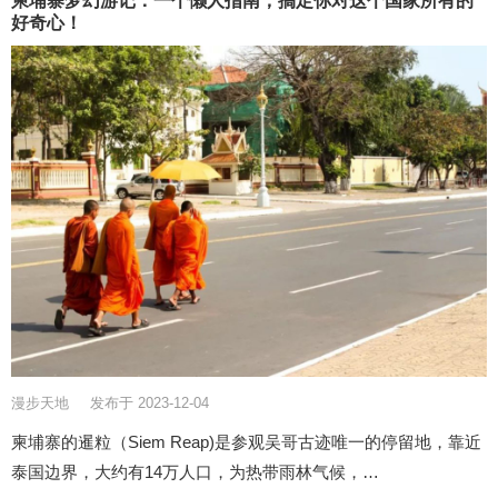
柬埔寨梦幻游记：一个懒人指南，搞定你对这个国家所有的
好奇心！
漫步天地
发布于 2023-12-04
柬埔寨的暹粒（Siem Reap)是参观吴哥古迹唯一的停留地，靠近
泰国边界，大约有14万人口，为热带雨林气候，…