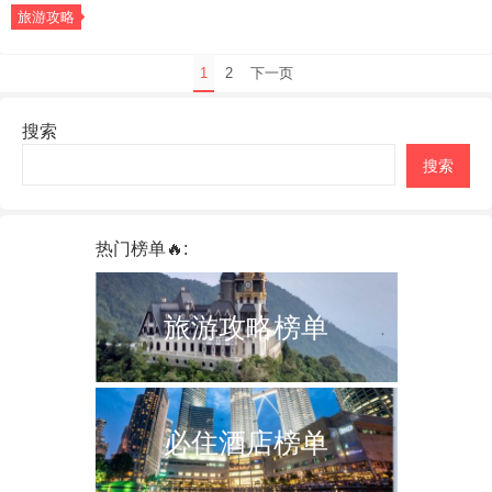
旅游攻略
文
1
2
下一页
章
分
搜索
页
搜索
热门榜单🔥:
旅游攻略榜单
必住酒店榜单