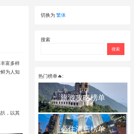
切换为
繁体
搜索
搜索
其丰富多样
些鲜为人知
热门榜单🔥:
旅游攻略榜单
鸡扒，以其
必住酒店榜单