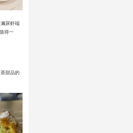
盐濑尿虾端
值得一
抹茶甜品的