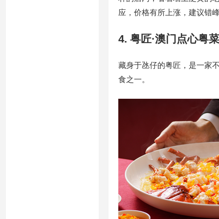
应，价格有所上涨，建议错
4. 粤匠·澳门点心
藏身于氹仔的粤匠，是一家
食之一。