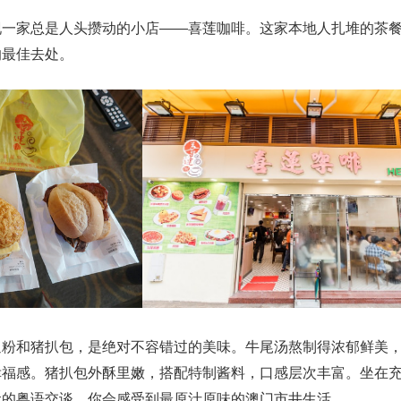
现一家总是人头攒动的小店——喜莲咖啡。这家本地人扎堆的茶
的最佳去处。
通粉和猪扒包，是绝对不容错过的美味。牛尾汤熬制得浓郁鲜美
幸福感。猪扒包外酥里嫩，搭配特制酱料，口感层次丰富。坐在
伏的粤语交谈，你会感受到最原汁原味的澳门市井生活。