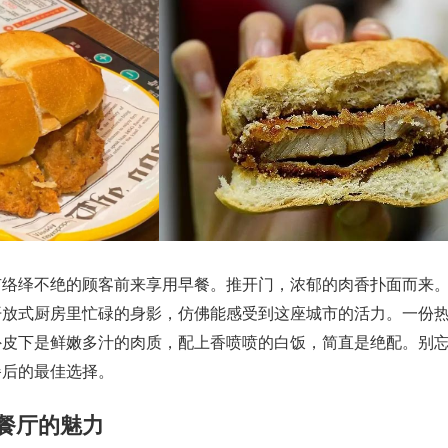
有络绎不绝的顾客前来享用早餐。推开门，浓郁的肉香扑面而来
开放式厨房里忙碌的身影，仿佛能感受到这座城市的活力。一份
外皮下是鲜嫩多汁的肉质，配上香喷喷的白饭，简直是绝配。别
餐后的最佳选择。
茶餐厅的魅力