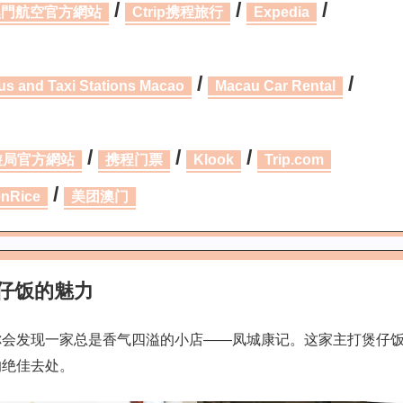
/
/
/
澳門航空官方網站
Ctrip携程旅行
Expedia
/
/
us and Taxi Stations Macao
Macau Car Rental
/
/
/
遊局官方網站
携程门票
Klook
Trip.com
/
nRice
美团澳门
煲仔饭的魅力
你会发现一家总是香气四溢的小店——凤城康记。这家主打煲仔
的绝佳去处。