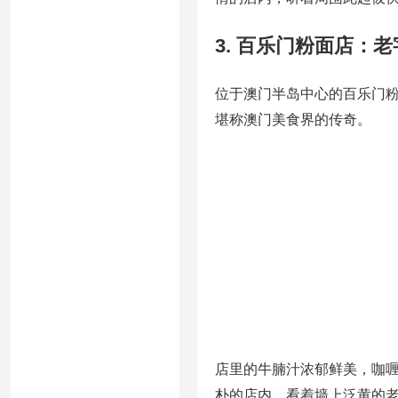
3. 百乐门粉面店：
位于澳门半岛中心的百乐门
堪称澳门美食界的传奇。
店里的牛腩汁浓郁鲜美，咖喱
朴的店内，看着墙上泛黄的