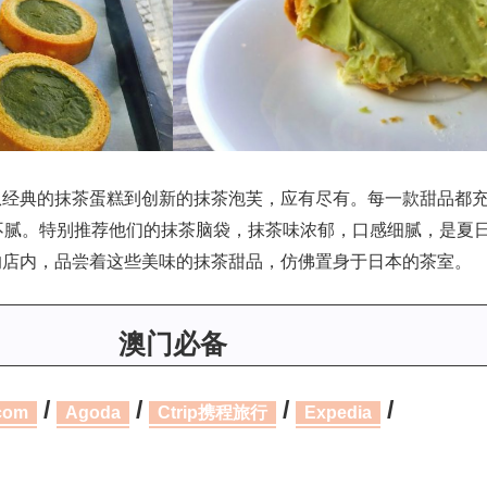
从经典的抹茶蛋糕到创新的抹茶泡芙，应有尽有。每一款甜品都
t，香浓而不腻。特别推荐他们的抹茶脑袋，抹茶味浓郁，口感细腻，是夏
的店内，品尝着这些美味的抹茶甜品，仿佛置身于日本的茶室。
澳门必备
/
/
/
/
com
Agoda
Ctrip携程旅行
Expedia