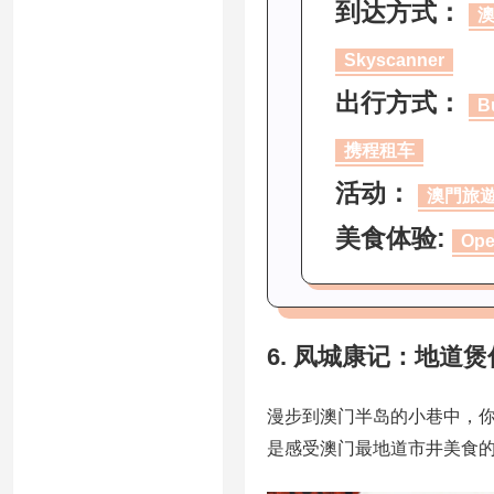
到达方式：
Skyscanner
出行方式：
B
携程租车
活动：
澳門旅
美食体验:
Ope
6. 凤城康记：地道
漫步到澳门半岛的小巷中，
是感受澳门最地道市井美食