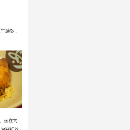
喱牛腩饭，
配。坐在简
因为网红效