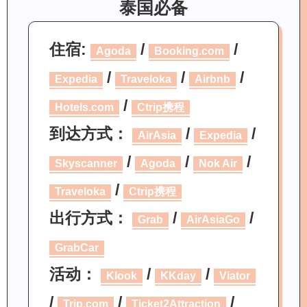
泰国必备
住宿:
/
/
Agoda
Booking.com
/
/
/
Expedia
Traveloka
Airbnb
/
Hotels.com
Ctrip携程
到达方式：
/
/
AirAsia
Expedia
/
/
/
Skyscanner
Agoda
Nok Air
/
Traveloka
Ctrip携程
出行方式：
/
/
Grab
AirAsiaGo
GrabCar
活动：
/
/
Klook
KKday
Viator
/
/
/
Trip.com
Ticket2Attraction