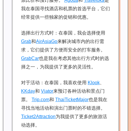
票比价和预订服务。
Agoda
和
Traveloka
是
我在泰国寻找酒店和机票的首选平台，它们
经常提供一些独家的促销和优惠。
选择出行方式时：在泰国，我会选择使用
Grab
和
AirAsiaGo
来解决城市内的出行需
求，它们提供了方便而安全的打车服务。
GrabCar
也是我在考虑其他出行方式时的选
择之一，为我提供了更多的灵活性。
对于活动：在泰国，我喜欢使用
Klook
、
KKday
和
Viator
来预订各种活动和景点门
票。
Trip.com
和
ThaiTicketMajor
也是我在
寻找当地活动和演出门票时的不错选择。
Ticket2Attraction
为我提供了更多的旅游活
动选择。