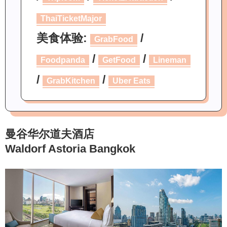
ThaiTicketMajor
美食体验:
/
GrabFood
/
/
Foodpanda
GetFood
Lineman
/
/
GrabKitchen
Uber Eats
曼谷华尔道夫酒店
Waldorf Astoria Bangkok