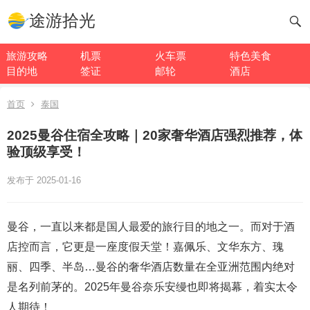
途游拾光
旅游攻略
机票
火车票
特色美食
目的地
签证
邮轮
酒店
首页
泰国
2025曼谷住宿全攻略｜20家奢华酒店强烈推荐，体
验顶级享受！
发布于 2025-01-16
曼谷，一直以来都是国人最爱的旅行目的地之一。而对于酒
店控而言，它更是一座度假天堂！嘉佩乐、文华东方、瑰
丽、四季、半岛…曼谷的奢华酒店数量在全亚洲范围内绝对
是名列前茅的。2025年曼谷奈乐安缦也即将揭幕，着实太令
人期待！