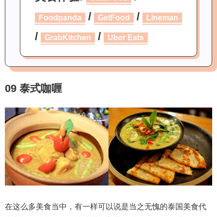
/
/
Foodpanda
GetFood
Lineman
/
/
GrabKitchen
Uber Eats
09 泰式咖喱
在这么多美食当中，有一样可以说是当之无愧的泰国美食代