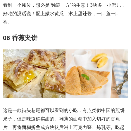
看到一个摊位，想必是“独霸一方”的生意！3块多一小兜儿，
好吃的没话说！配上嫩水黄瓜，淋上甜辣酱，一口鱼一口
香。
06 香蕉夹饼
这是一款街头巷尾都可以看到的小吃，有点类似中国的煎饼
果子，但是味道确实甜的。摊薄的面糊中加入切好的香蕉
片，再将面糊折叠成方块状后淋上巧克力酱、炼乳等。吃起