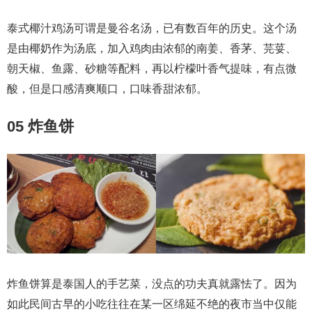
泰式椰汁鸡汤可谓是曼谷名汤，已有数百年的历史。这个汤
是由椰奶作为汤底，加入鸡肉由浓郁的南姜、香茅、芫荽、
朝天椒、鱼露、砂糖等配料，再以柠檬叶香气提味，有点微
酸，但是口感清爽顺口，口味香甜浓郁。
05 炸鱼饼
炸鱼饼算是泰国人的手艺菜，没点的功夫真就露怯了。因为
如此民间古早的小吃往往在某一区绵延不绝的夜市当中仅能