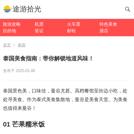
途游拾光
旅游攻略
机票
火车票
特色美食
目的地
签证
邮轮
酒店
首页
泰国
泰国美食指南：带你解锁地道风味！
发布于 2025-01-06
泰国景色美，口味佳，曼谷尤甚。高档餐馆至街边小吃，处
处寻美食。作为泰式美食集散地，曼谷是美食天堂。为美食
也值得来曼谷！
01 芒果糯米饭