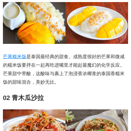
芒果糯米饭
是泰国最经典的甜食。成熟度很好的芒果和微咸
的糯米饭要拌在一起再吃进嘴里才能起最魔幻的化学反应。
芒果甜中带酸，这酸味与裹上了泡浸香浓椰浆的泰国香糯米
饭的甜味混合，美妙无比。
02 青木瓜沙拉