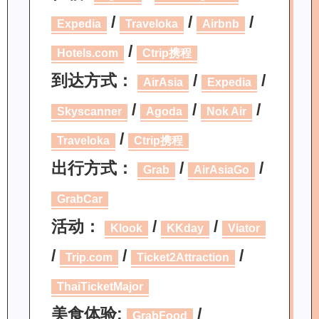
/
/
/
Expedia
Traveloka
Airbnb
/
Hotels.com
Ctrip携程
到达方式：
/
/
AirAsia
Expedia
/
/
/
Skyscanner
Agoda
Nok Air
/
Traveloka
Ctrip携程
出行方式：
/
/
Grab
AirAsiaGo
GrabCar
活动：
/
/
Klook
KKday
Viator
/
/
/
Trip.com
Ticket2Attraction
ThaiTicketMajor
美食体验:
/
GrabFood