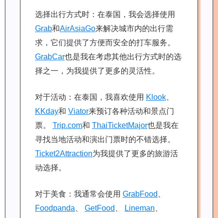
选择出行方式时：在泰国，我会选择使用
Grab
和
AirAsiaGo
来解决城市内的出行需
求，它们提供了方便而安全的打车服务。
GrabCar
也是我在考虑其他出行方式时的选
择之一，为我提供了更多的灵活性。
对于活动：在泰国，我喜欢使用
Klook
、
KKday
和
Viator
来预订各种活动和景点门
票。
Trip.com
和
ThaiTicketMajor
也是我在
寻找当地活动和演出门票时的不错选择。
Ticket2Attraction
为我提供了更多的旅游活
动选择。
对于美食：我通常会使用
GrabFood
、
Foodpanda
、
GetFood
、
Lineman
、