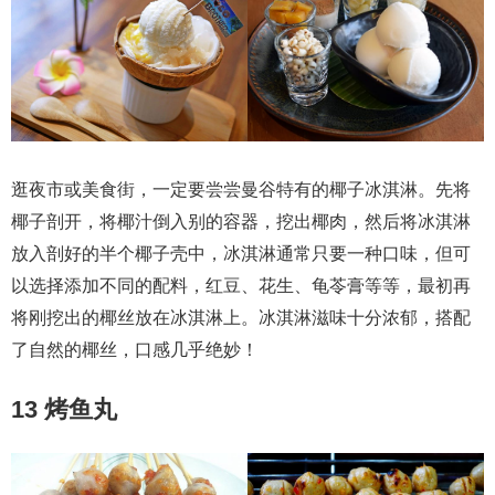
逛夜市或美食街，一定要尝尝曼谷特有的椰子冰淇淋。先将
椰子剖开，将椰汁倒入别的容器，挖出椰肉，然后将冰淇淋
放入剖好的半个椰子壳中，冰淇淋通常只要一种口味，但可
以选择添加不同的配料，红豆、花生、龟苓膏等等，最初再
将刚挖出的椰丝放在冰淇淋上。冰淇淋滋味十分浓郁，搭配
了自然的椰丝，口感几乎绝妙！
13 烤鱼丸