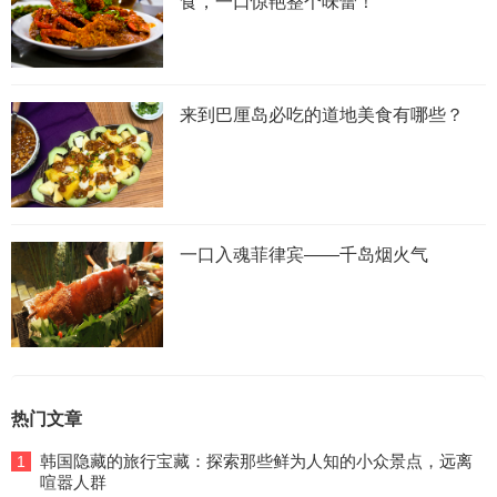
食，一口惊艳整个味蕾！”
来到巴厘岛必吃的道地美食有哪些？
一口入魂菲律宾——千岛烟火气
热门文章
韩国隐藏的旅行宝藏：探索那些鲜为人知的小众景点，远离
1
喧嚣人群