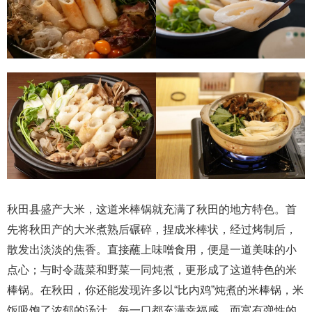
秋田县盛产大米，这道米棒锅就充满了秋田的地方特色。首
先将秋田产的大米煮熟后碾碎，捏成米棒状，经过烤制后，
散发出淡淡的焦香。直接蘸上味噌食用，便是一道美味的小
点心；与时令蔬菜和野菜一同炖煮，更形成了这道特色的米
棒锅。在秋田，你还能发现许多以“比内鸡”炖煮的米棒锅，米
饭吸饱了浓郁的汤汁，每一口都充满幸福感，而富有弹性的