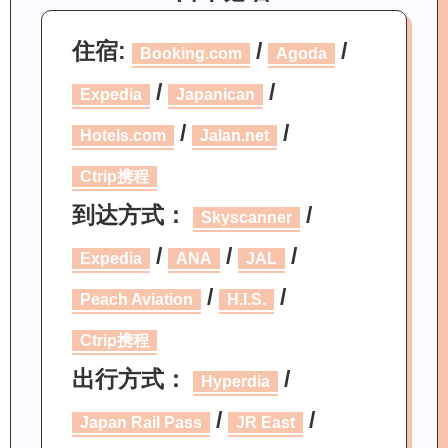
住宿:
/
/
Booking.com
Agoda
/
/
Expedia
Japanican
/
/
Hotels.com
Jalan.net
Ctrip携程
到达方式：
/
Skyscanner
/
/
/
Expedia
ANA
JAL
/
/
Peach Aviation
H.I.S.
Ctrip携程
出行方式：
/
Hyperdia
/
/
Japan Rail Pass
JR East