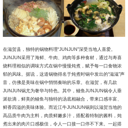
在滋贺县，独特的锅物料理“JUNJUN”深受当地人喜爱。
JUNJUN采用了海鲜、牛肉、鸡肉等多种食材，通过与寿喜
烧料理相似的调味方式在锅中慢慢炖煮，赋予每一口食物浓
郁的风味。据说，这道锅物得名于炖煮时锅中发出的“滋滋”声
音，仿佛是美味在锅中悄悄奏响的乐章。在滋贺，有几款
JUNJUN锅尤为奢华与特色。其中，鳗鱼JUNJUN锅令人垂
涎欲滴，鲜美的鳗鱼与独特的汤底相融合，带来口感丰富、
鲜香四溢的美味体验。而近江牛JUNJUN锅则以滋贺当地的
高品质牛肉为主料，肉质鲜嫩多汁，搭配着特制的酱料，炖
煮出来的肉片口感极佳，令人一口接一口停不下来。一起搭