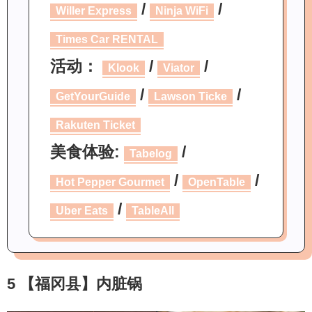
/
/
Willer Express
Ninja WiFi
Times Car RENTAL
活动：
/
/
Klook
Viator
/
/
GetYourGuide
Lawson Ticke
Rakuten Ticket
美食体验:
/
Tabelog
/
/
Hot Pepper Gourmet
OpenTable
/
Uber Eats
TableAll
5 【福冈县】内脏锅