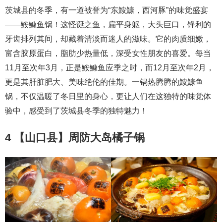
茨城县的冬季，有一道被誉为“东鮟鱇，西河豚”的味觉盛宴
——鮟鱇鱼锅！这怪诞之鱼，扁平身躯，大头巨口，锋利的
牙齿排列其间，却藏着清淡而迷人的滋味。它的肉质细嫩，
富含胶原蛋白，脂肪少热量低，深受女性朋友的喜爱。每当
11月至次年3月，正是鮟鱇鱼应季之时，而12月至次年2月，
更是其肝脏肥大、美味绝伦的佳期。一锅热腾腾的鮟鱇鱼
锅，不仅温暖了冬日里的身心，更让人们在这独特的味觉体
验中，感受到了茨城县冬季的独特魅力！
4 【山口县】周防大岛橘子锅