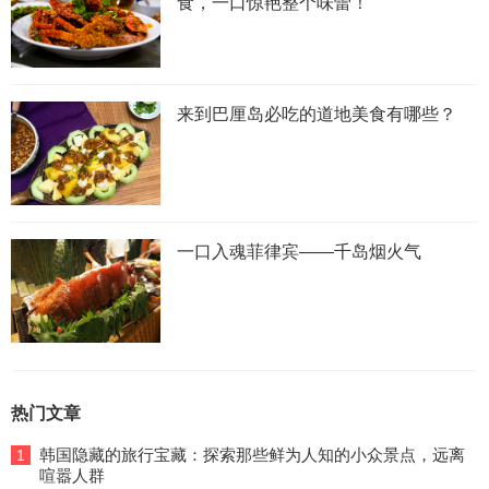
食，一口惊艳整个味蕾！”
来到巴厘岛必吃的道地美食有哪些？
一口入魂菲律宾——千岛烟火气
热门文章
韩国隐藏的旅行宝藏：探索那些鲜为人知的小众景点，远离
1
喧嚣人群