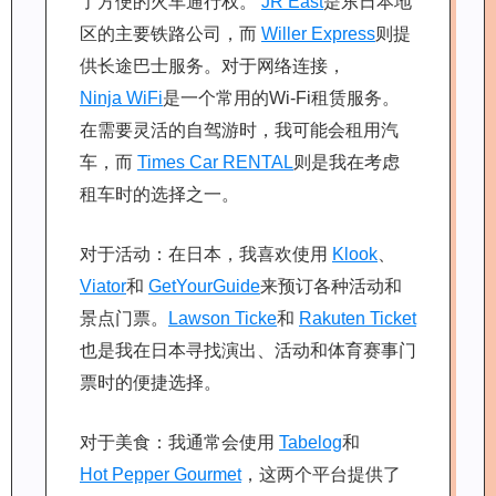
了方便的火车通行权。
JR East
是东日本地
区的主要铁路公司，而
Willer Express
则提
供长途巴士服务。对于网络连接，
Ninja WiFi
是一个常用的Wi-Fi租赁服务。
在需要灵活的自驾游时，我可能会租用汽
车，而
Times Car RENTAL
则是我在考虑
租车时的选择之一。
对于活动：在日本，我喜欢使用
Klook
、
Viator
和
GetYourGuide
来预订各种活动和
景点门票。
Lawson Ticke
和
Rakuten Ticket
也是我在日本寻找演出、活动和体育赛事门
票时的便捷选择。
对于美食：我通常会使用
Tabelog
和
Hot Pepper Gourmet
，这两个平台提供了