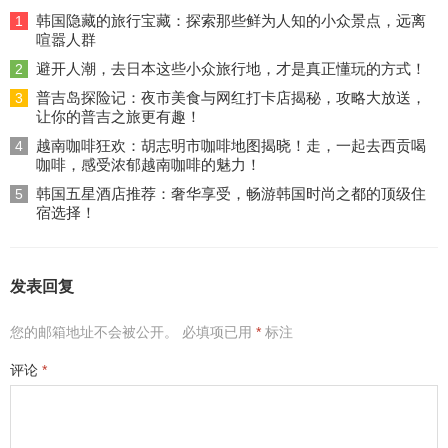
韩国隐藏的旅行宝藏：探索那些鲜为人知的小众景点，远离
1
喧嚣人群
避开人潮，去日本这些小众旅行地，才是真正懂玩的方式！
2
普吉岛探险记：夜市美食与网红打卡店揭秘，攻略大放送，
3
让你的普吉之旅更有趣！
越南咖啡狂欢：胡志明市咖啡地图揭晓！走，一起去西贡喝
4
咖啡，感受浓郁越南咖啡的魅力！
韩国五星酒店推荐：奢华享受，畅游韩国时尚之都的顶级住
5
宿选择！
发表回复
您的邮箱地址不会被公开。
必填项已用
*
标注
评论
*