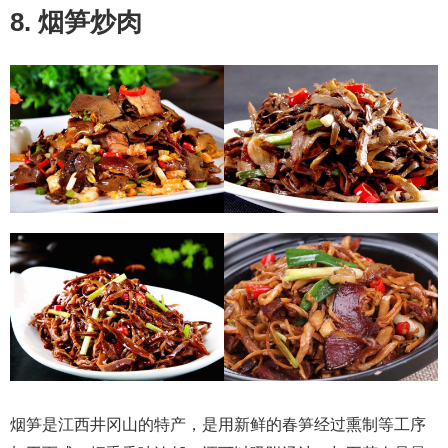
8. 烟笋炒肉
烟笋是江西井冈山的特产，是用新鲜的春笋经过熏制等工序