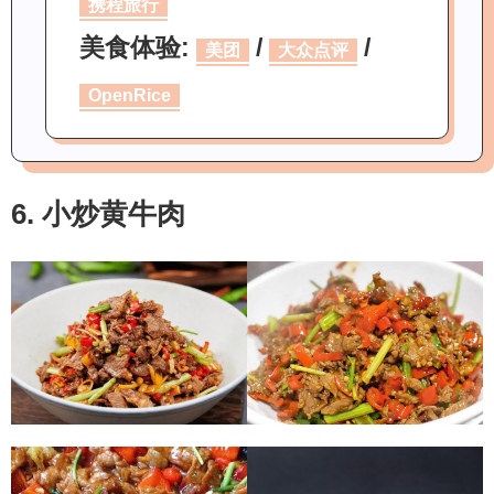
携程旅行
美食体验:
/
/
美团
大众点评
OpenRice
6. 小炒黄牛肉