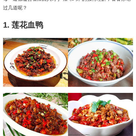
过几道呢？
1. 莲花血鸭