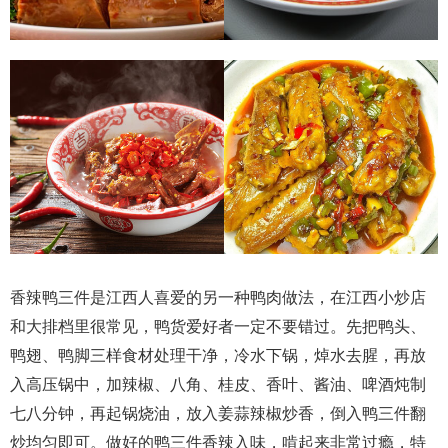
香辣鸭三件是江西人喜爱的另一种鸭肉做法，在江西小炒店
和大排档里很常见，鸭货爱好者一定不要错过。先把鸭头、
鸭翅、鸭脚三样食材处理干净，冷水下锅，焯水去腥，再放
入高压锅中，加辣椒、八角、桂皮、香叶、酱油、啤酒炖制
七八分钟，再起锅烧油，放入姜蒜辣椒炒香，倒入鸭三件翻
炒均匀即可。做好的鸭三件香辣入味，啃起来非常过瘾，特