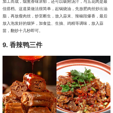
加工而成，烟熏香味浓郁，还可以吸附汤汁，与五花肉是最
佳搭档。这道菜做法很简单，起锅烧油，先放肥肉丝炒出油
脂，再放瘦肉丝，炒至断生，放入蒜末、辣椒段爆香，最后
放入泡发好的烟笋，加食盐、生抽、鸡精等调味，放入蒜
苗，翻炒十几秒即可。
9. 香辣鸭三件