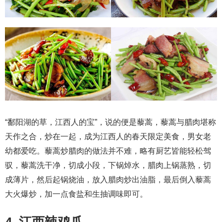
“鄱阳湖的草，江西人的宝”，说的便是藜蒿，藜蒿与腊肉堪称
天作之合，炒在一起，成为江西人的春天限定美食，男女老
幼都爱吃。藜蒿炒腊肉的做法并不难，略有厨艺皆能轻松驾
驭，藜蒿洗干净，切成小段，下锅焯水，腊肉上锅蒸熟，切
成薄片，然后起锅烧油，放入腊肉炒出油脂，最后倒入藜蒿
大火爆炒，加一点食盐和生抽调味即可。