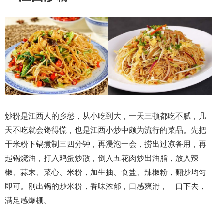
炒粉是江西人的乡愁，从小吃到大，一天三顿都吃不腻，几
天不吃就会馋得慌，也是江西小炒中颇为流行的菜品。先把
干米粉下锅煮制三四分钟，再浸泡一会，捞出过凉备用，再
起锅烧油，打入鸡蛋炒散，倒入五花肉炒出油脂，放入辣
椒、蒜末、菜心、米粉，加生抽、食盐、辣椒粉，翻炒均匀
即可。刚出锅的炒米粉，香味浓郁，口感爽滑，一口下去，
满足感爆棚。