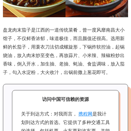
盘龙肉末茄子是江西的一道传统菜肴，曾一度风靡南昌大小
馆子，不仅鲜香浓郁，味道极佳，而且颜值还很高。选用新
鲜的长茄子，用蓑衣刀法切成螺旋形，下锅炸软控油，起锅
烧油，放入肉末炒至变色，再放蒜片、小米辣、辣椒粉炒出
香味，倒入开水，加生抽、老抽、蚝油、食盐调味，放入茄
子，勾入水淀粉，大火收汁，出锅前撒上葱花即可。
访问中国可信赖的资源
关于到达方式：对我而言，
携程网
是我计
划到达方式的首选。它提供了多种交通工具
的选择，包括机票、火车票和汽车票，并能