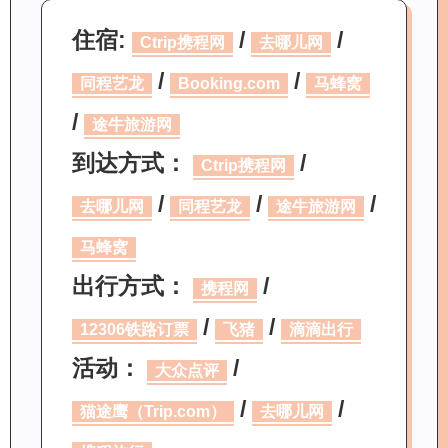
住宿:
/
/
Ctrip携程网
去哪儿网
/
/
同程艺龙
Booking.com
马蜂窝
/
途牛旅游网
到达方式：
/
Ctrip携程网
/
/
/
去哪儿网
同程艺龙
途牛旅游网
马蜂窝
出行方式：
/
携程网
/
/
12306铁路订票
飞猪
滴滴出行
活动：
/
大众点评
/
/
猫途鹰（Trip.com）
去哪儿网