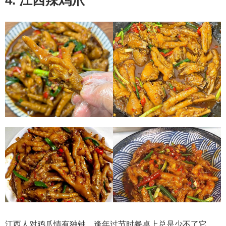
4. 江西辣鸡爪
江西人对鸡爪情有独钟，逢年过节时餐桌上总是少不了它，