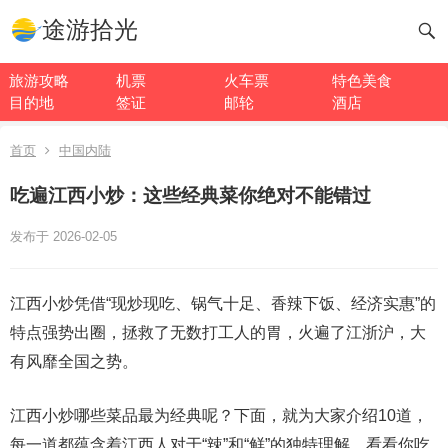
途游拾光
旅游攻略
机票
火车票
特色美食
目的地
签证
邮轮
酒店
首页
中国内陆
吃遍江西小炒：这些经典菜你绝对不能错过
发布于 2026-02-05
江西小炒凭借“现炒现吃、锅气十足、香辣下饭、经济实惠”的
特点强势出圈，拯救了无数打工人的胃，火遍了江浙沪，大
有风靡全国之势。
江西小炒哪些菜品最为经典呢？下面，就为大家介绍10道，
每一道都蕴含着江西人对于“辣”和“鲜”的独特理解，看看你吃