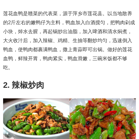
莲花血鸭是赣菜的代表菜，源于萍乡市莲花县。以当地散养
的2斤左右的嫩鸭仔为主料，鸭血加入白酒搅匀，把鸭肉剁成
小块，焯水去腥，再起锅炒出油脂，加入啤酒和清水焖煮，
大火收汁后，加入辣椒、鸡精、生抽等翻炒均匀，迅速倒入
鸭血，使鸭肉都裹满鸭血，撒上青蒜即可出锅。做好的莲花
血鸭，鲜辣开胃，鸭肉紧实，鸭血滑嫩，三碗米饭都不够
吃。
2. 辣椒炒肉