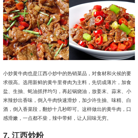
小炒黄牛肉也是江西小炒中的热销菜品，对食材和火候的要
求很高。选用新鲜的黄牛里脊肉为主料，先切成薄片，加食
盐、生抽、蚝油抓拌均匀，再起锅烧油，放姜末、蒜末、小
米辣炒出香味，倒入牛肉快速滑炒，加少许生抽、味精、白
酒，倒入香菜段，翻炒十几秒即可。这样做出的黄牛肉，口
感滑嫩，一点都不柴，辣中带鲜，让人回味无穷。
7. 江西炒粉