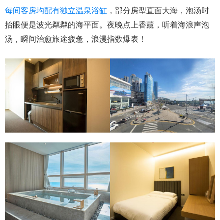
每间客房均配有独立温泉浴缸
，部分房型直面大海，泡汤时
抬眼便是波光粼粼的海平面。夜晚点上香薰，听着海浪声泡
汤，瞬间治愈旅途疲惫，浪漫指数爆表！