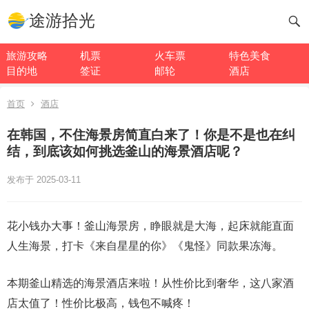
途游拾光
旅游攻略
机票
火车票
特色美食
目的地
签证
邮轮
酒店
首页
酒店
在韩国，不住海景房简直白来了！你是不是也在纠
结，到底该如何挑选釜山的海景酒店呢？
发布于 2025-03-11
花小钱办大事！釜山海景房，睁眼就是大海，起床就能直面
人生海景，打卡《来自星星的你》《鬼怪》同款果冻海。
本期釜山精选的海景酒店来啦！从性价比到奢华，这八家酒
店太值了！性价比极高，钱包不喊疼！