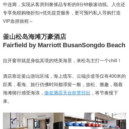
中连廊，实现从客房到奢侈品专柜的8分钟极速动线。入住还
专享免税购物折扣+优先提货服务，更可预约私人导购打造
VIP血拼旅程～
釜山松岛海滩万豪酒店
Fairfield by Marriott BusanSongdo Beach
拉开窗帘就是身临其境的绝美海景，来松岛主打一个chill！
酒店靠近釜山游玩区域，海上缆车、云端步道等仅有400米的
距离，看海、旅行仿佛时间都滞留一般，放松、雅趣，顺着
海滩骑行感受海浪，
坐在酒店天台欣赏日出
，将节奏慢下
来。