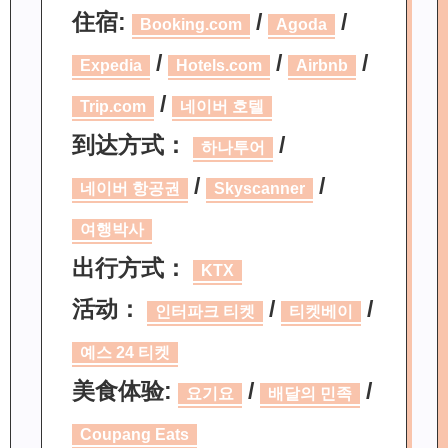
住宿:
/
/
Booking.com
Agoda
/
/
/
Expedia
Hotels.com
Airbnb
/
Trip.com
네이버 호텔
到达方式：
/
하나투어
/
/
네이버 항공권
Skyscanner
여행박사
出行方式：
KTX
活动：
/
/
인터파크 티켓
티켓베이
예스 24 티켓
美食体验:
/
/
요기요
배달의 민족
Coupang Eats