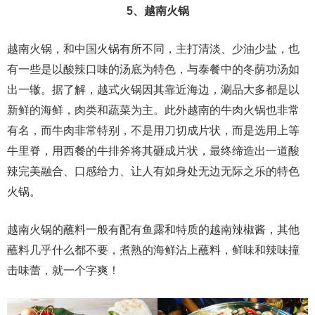
5、越南火锅
越南火锅，和中国火锅有所不同，主打清淡、少油少盐，也
有一些是以酸辣口味的汤底为特色，与泰餐中的冬荫功汤如
出一辙。据了解，越式火锅因其靠近海边，涮品大多都是以
新鲜的海鲜，肉类和蔬菜为主。此外越南的牛肉火锅也非常
有名，而牛肉非常特别，不是用刀切成片状，而是选用上等
牛里脊，用西餐的牛排斧将其砸成片状，最终缔造出一道酸
辣完美融合、口感给力、让人有如身处无边无际之乐的特色
火锅。
越南火锅的蘸料一般有配有鱼露和特质的越南辣椒酱，其他
蘸料几乎什么都不要，煮熟的海鲜沾上蘸料，鲜味和辣味撞
击味蕾，就一个字爽！