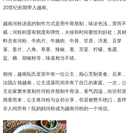
20世纪初期带入越南。
越南河粉汤底的制作方式是用牛骨熬制，味浓色浅，滑而不
腻；河粉则需有韧度和弹性，火候和时间要恰到好处；其材
料含有河粉、牛肉片、牛腩肉、牛骨、甘蔗、洋葱、豆芽
菜、姜片、八角、草果、辣椒、葱、芫荽、柠檬、鱼露、
盐、糖、胡椒粉等，味道相当不错。
相传，越南阮氏皇室中有一位公主，痴心烹制美食。后来，
法国占领越南，公主流落民间并有了自己的家庭。一次，公
主在家磨米浆制作河粉并熬制牛骨汤，香气四溢，街坊邻居
闻香而来，公主将河粉与众邻分享，邻居都赞不绝口，直呼
非人间所有！阮妈妈河粉成为越南河粉的一个传说。