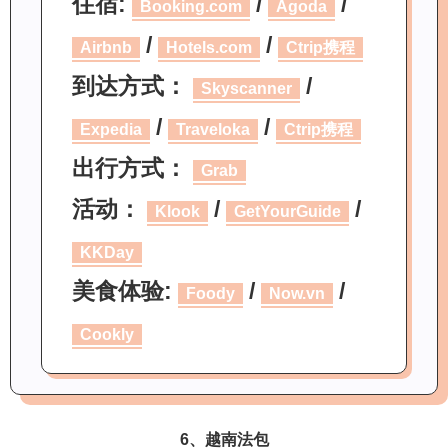
住宿:
/
/
Booking.com
Agoda
/
/
Airbnb
Hotels.com
Ctrip携程
到达方式：
/
Skyscanner
/
/
Expedia
Traveloka
Ctrip携程
出行方式：
Grab
活动：
/
/
Klook
GetYourGuide
KKDay
美食体验:
/
/
Foody
Now.vn
Cookly
6、越南法包