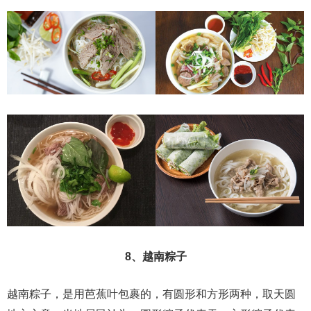
8、越南粽子
越南粽子，是用芭蕉叶包裹的，有圆形和方形两种，取天圆