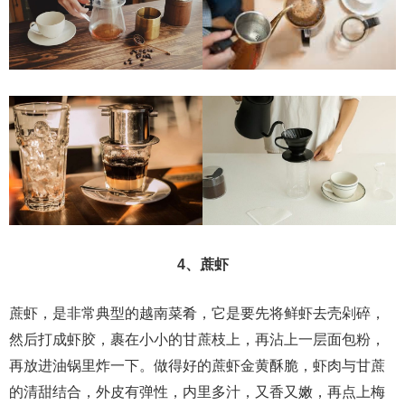
4、蔗虾
蔗虾，是非常典型的越南菜肴，它是要先将鲜虾去壳剁碎，
然后打成虾胶，裹在小小的甘蔗枝上，再沾上一层面包粉，
再放进油锅里炸一下。做得好的蔗虾金黄酥脆，虾肉与甘蔗
的清甜结合，外皮有弹性，内里多汁，又香又嫩，再点上梅