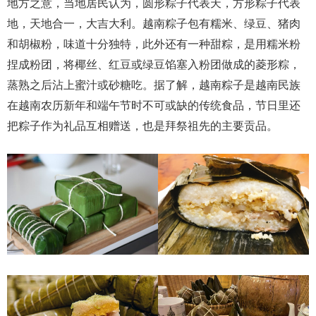
地方之意，当地居民认为，圆形粽子代表天，方形粽子代表
地，天地合一，大吉大利。越南粽子包有糯米、绿豆、猪肉
和胡椒粉，味道十分独特，此外还有一种甜粽，是用糯米粉
捏成粉团，将椰丝、红豆或绿豆馅塞入粉团做成的菱形粽，
蒸熟之后沾上蜜汁或砂糖吃。据了解，越南粽子是越南民族
在越南农历新年和端午节时不可或缺的传统食品，节日里还
把粽子作为礼品互相赠送，也是拜祭祖先的主要贡品。