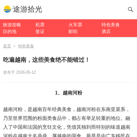
途游拾光
旅游攻略
机票
火车票
特色美食
目的地
签证
邮轮
酒店
首页
特色美食
吃遍越南，这些美食绝不能错过！
发布于 2026-05-12
1、越南河粉
越南河粉，是越南百年经典美食，越南河粉在东南亚菜系，
乃至世界范围的粉面类食品中，都占有举足轻重的地位。融
入了中国和法国的烹饪文化，凭借其独到而特别的味道越南
河粉在越南大名鼎鼎，属越南的国食。最早是由广东移民在