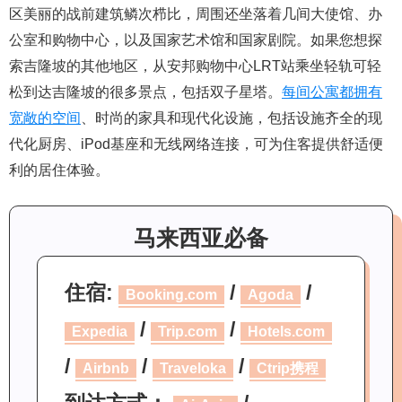
区美丽的战前建筑鳞次栉比，周围还坐落着几间大使馆、办
公室和购物中心，以及国家艺术馆和国家剧院。如果您想探
索吉隆坡的其他地区，从安邦购物中心LRT站乘坐轻轨可轻
松到达吉隆坡的很多景点，包括双子星塔。
每间公寓都拥有
宽敞的空间
、时尚的家具和现代化设施，包括设施齐全的现
代化厨房、iPod基座和无线网络连接，可为住客提供舒适便
利的居住体验。
马来西亚必备
住宿:
/
/
Booking.com
Agoda
/
/
Expedia
Trip.com
Hotels.com
/
/
/
Airbnb
Traveloka
Ctrip携程