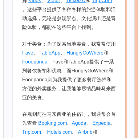
择
Klook
、
Viator
、
Ticket2U
和
Trip.Com
。这些平台提供了各种各样的旅游体验和活
动选择，无论是参观景点、文化演出还是冒
险体验，都能在这些平台上找到。
对于美食：为了探索当地美食，我常常使用
Fave
、
TableApp
、
HungryGoWhere
和
Foodpanda
。Fave和TableApp提供了一系
列餐饮折扣和优惠，而HungryGoWhere和
Foodpanda则为我提供了更多餐厅选择和
方便的外卖服务，让我能够尽情品味马来西
亚的美食。
在规划前往马来西亚的住宿时，我通常会首
先查看
Booking.com
、
Agoda
、
Expedia
、
Trip.com
、
Hotels.com
、
Airbnb
和