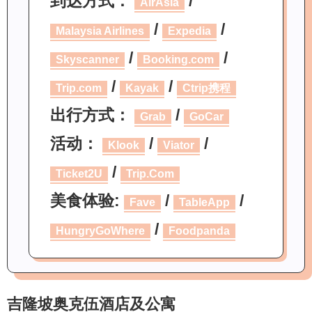
到达方式：
/
AirAsia
/
/
Malaysia Airlines
Expedia
/
/
Skyscanner
Booking.com
/
/
Trip.com
Kayak
Ctrip携程
出行方式：
/
Grab
GoCar
活动：
/
/
Klook
Viator
/
Ticket2U
Trip.Com
美食体验:
/
/
Fave
TableApp
/
HungryGoWhere
Foodpanda
吉隆坡奥克伍酒店及公寓