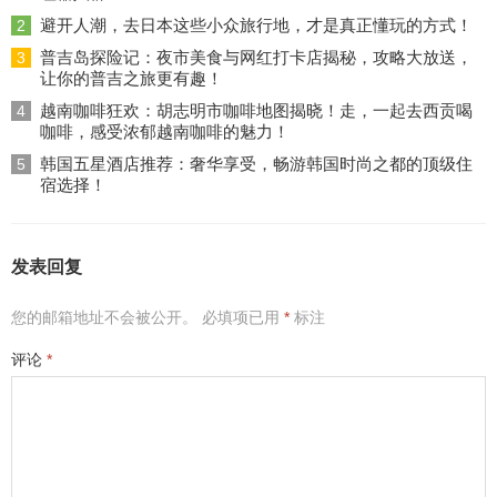
避开人潮，去日本这些小众旅行地，才是真正懂玩的方式！
2
普吉岛探险记：夜市美食与网红打卡店揭秘，攻略大放送，
3
让你的普吉之旅更有趣！
越南咖啡狂欢：胡志明市咖啡地图揭晓！走，一起去西贡喝
4
咖啡，感受浓郁越南咖啡的魅力！
韩国五星酒店推荐：奢华享受，畅游韩国时尚之都的顶级住
5
宿选择！
发表回复
您的邮箱地址不会被公开。
必填项已用
*
标注
评论
*