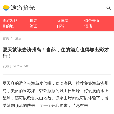
途游拾光
旅游攻略
机票
火车票
特色美食
目的地
签证
邮轮
酒店
首页
酒店
夏天就该去济州岛！当然，住的酒店也得够出彩才
行！
发布于 2025-07-01
夏天真的适合去海岛度假哦，吹吹海风，推荐免签海岛济州
岛，美丽的果冻海、郁郁葱葱的城山日出峰、好玩耍的水上
星球，还可以欣赏火山地貌、汉拿山烤肉也可以体验下，感
受韩剧顶流的快来，度一个开心周末，苦尽柑来！