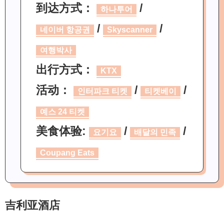
到达方式：
/
하나투어
/
/
네이버 항공권
Skyscanner
여행박사
出行方式：
KTX
活动：
/
/
인터파크 티켓
티켓베이
예스 24 티켓
美食体验:
/
/
요기요
배달의 민족
Coupang Eats
吉利亚酒店