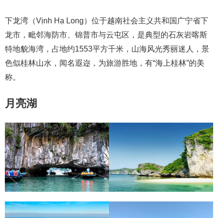
下龙湾（Vịnh Hạ Long）位于越南社会主义共和国广宁省下
龙市，毗邻海防市、锦普市与云屯区，是典型的石灰岩喀斯
特地貌海湾，占地约1553平方千米，山海风光秀丽迷人，景
色似桂林山水，闻名遐迩，为旅游胜地，有“海上桂林”的美
称。
月亮湖