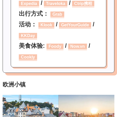
/
/
Expedia
Traveloka
Ctrip携程
出行方式：
Grab
活动：
/
/
Klook
GetYourGuide
KKDay
美食体验:
/
/
Foody
Now.vn
Cookly
欧洲小镇