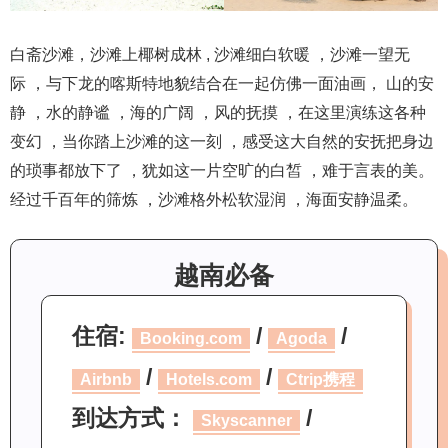
白斋沙滩，沙滩上椰树成林 , 沙滩细白软暖 ，沙滩一望无
际 ，与下龙的喀斯特地貌结合在一起仿佛一面油画， 山的安
静 ，水的静谧 ，海的广阔 ，风的抚摸 ，在这里演练这各种
变幻 ，当你踏上沙滩的这一刻 ，感受这大自然的安抚把身边
的琐事都放下了 ，犹如这一片空旷的白皙 ，难于言表的美。
经过千百年的筛炼 ，沙滩格外松软湿润 ，海面安静温柔。
越南必备
住宿:
/
/
Booking.com
Agoda
/
/
Airbnb
Hotels.com
Ctrip携程
到达方式：
/
Skyscanner