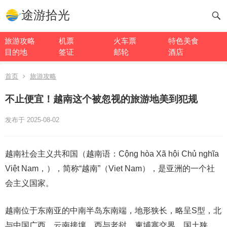
途游拾光
旅游攻略
机票
火车票
特色美食
目的地
签证
邮轮
酒店
首页
旅游攻略
不止便宜！越南这个被忽视的旅游地美到犯规
发布于 2025-08-02
越南社会主义共和国（越南语：Cộng hòa Xã hội Chủ nghĩa
Việt Nam，），简称“越南”（Viet Nam），是亚洲的一个社
会主义国家。
越南位于东南亚的中南半岛东南端，地形狭长，略呈S型，北
与中国广西、云南接壤，西与老挝、柬埔寨交界，国土狭