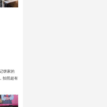
记饼家的
，拍照超有