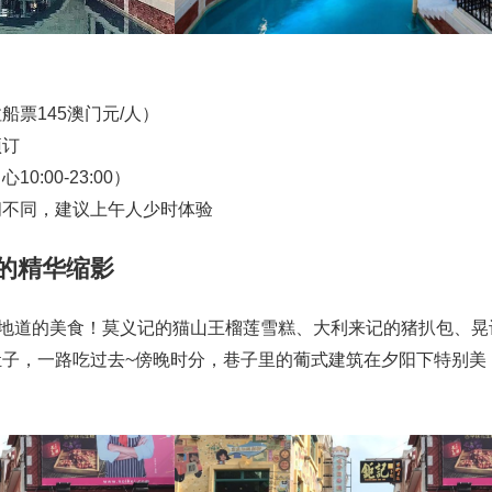
票145澳门元/人）
预订
:00-23:00）
间不同，建议上午人少时体验
食的精华缩影
最地道的美食！莫义记的猫山王榴莲雪糕、大利来记的猪扒包、晃
肚子，一路吃过去~傍晚时分，巷子里的葡式建筑在夕阳下特别美