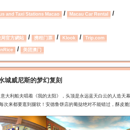
/
/
us and Taxi Stations Macao
Macau Car Rental
/
/
/
遊局官方網站
携程门票
Klook
Trip.com
/
nRice
美团澳门
：水城威尼斯的梦幻复刻
，意大利船夫唱着《我的太阳》，头顶是永远蓝天白云的人造天幕
我每次来都要逛到腿软！安德鲁饼店的葡挞绝对不能错过，酥皮脆