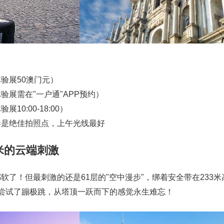
验展50澳门元）
验展需在"一户通"APP预约）
0:00-18:00）
巷是绝佳拍照点，上午光线最好
3米的云端刺激
软了！但最刺激的还是61层的"空中漫步"，绑着安全带在233米
尝试了蹦极跳，从塔顶一跃而下的感觉永生难忘！