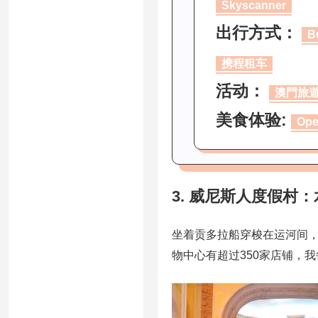
Skyscanner
出行方式：
B
携程租车
活动：
澳門旅
美食体验:
Ope
3. 威尼斯人度假村
坐着贡多拉船穿梭在运河间
物中心有超过350家店铺，