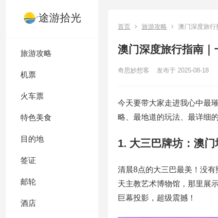
途游拾光
首页
旅游攻略
澳门深度旅行
澳门深度旅行指南｜
旅游攻略
奇思妙想客
发布于 2025-08-18
机票
火车票
今天要带大家走进我心中最璀
略、最地道的玩法、最详细
特色美食
目的地
1. 大三巴牌坊：澳
签证
清晨8点的大三巴最美！没有
邮轮
天主教艺术博物馆，那里展示
巨幕投影，超级震撼！
酒店