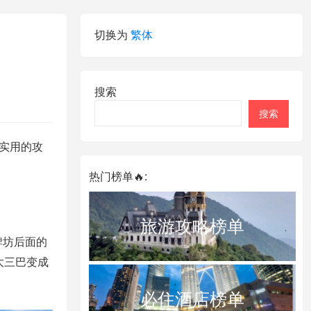
切换为
繁体
搜索
搜索
实用的攻
热门榜单🔥:
旅游攻略榜单
牌坊后面的
大三巴变成
必住酒店榜单