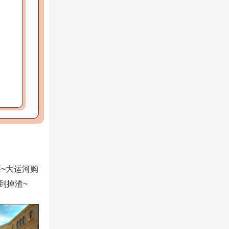
~大运河购
到掉渣~