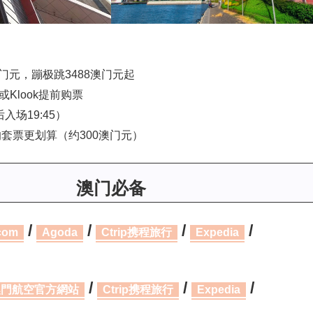
门元，蹦极跳3488澳门元起
Klook提前购票
后入场19:45）
套票更划算（约300澳门元）
澳门必备
/
/
/
/
com
Agoda
Ctrip携程旅行
Expedia
/
/
/
澳門航空官方網站
Ctrip携程旅行
Expedia