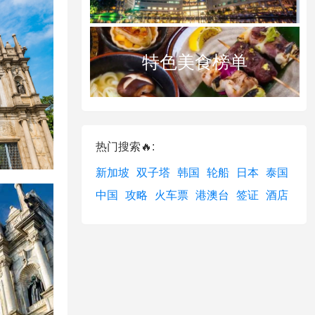
特色美食榜单
热门搜索🔥:
新加坡
双子塔
韩国
轮船
日本
泰国
中国
攻略
火车票
港澳台
签证
酒店