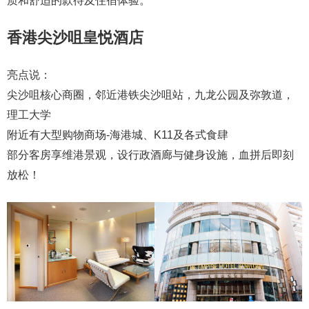
质和舒适的款待及住宿体验。
香港尖沙咀皇悦酒店
亮点说：
尖沙咀核心商圈，邻近港铁尖沙咀站，九龙公园及弥敦道，
理工大学
附近有大型购物商场-海港城、K11及各式食肆
部分客房享维港景观，设行政酒廊与健身设施，血拼后即刻
放松！