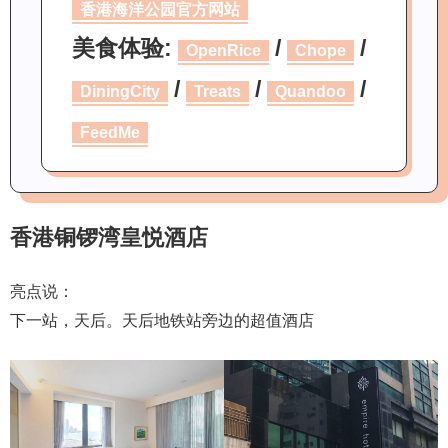
香港海洋公园官方网站
美食体验:
/
/
OpenRice
Chope
/
/
/
DiningCity
Treats
Quandoo
FeedMe
香港铜锣湾皇悦酒店
亮点说：
下一站，天后。天后地铁站旁边的超值酒店