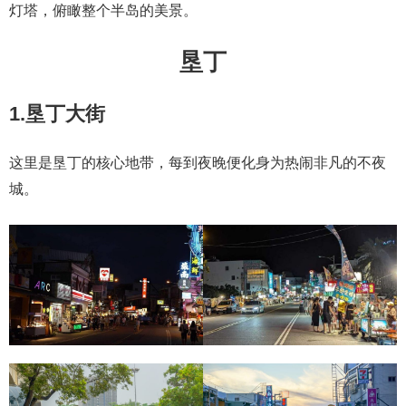
灯塔，俯瞰整个半岛的美景。
垦丁
1.垦丁大街
这里是垦丁的核心地带，每到夜晚便化身为热闹非凡的不夜
城。