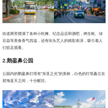
街道两旁摆满了各种小吃摊、纪念品店和酒吧，烤生蚝、绿
豆蒜等美食香气四溢，还有街头艺人的精彩表演，吸引着人
们驻足观看。
2.鹅銮鼻公园
公园内的鹅銮鼻灯塔有“东亚之光”的美称，白色的灯塔矗立在
碧海蓝天之间，十分醒目。