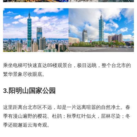
乘坐电梯可快速直达89楼观景台，极目远眺，整个台北市的
繁华景象尽收眼底。
3.阳明山国家公园
这里距离台北市区不远，却是一片远离喧嚣的自然净土。春
季有漫山遍野的樱花、杜鹃；秋季红叶似火，层林尽染；冬
季还能邂逅云海奇观。