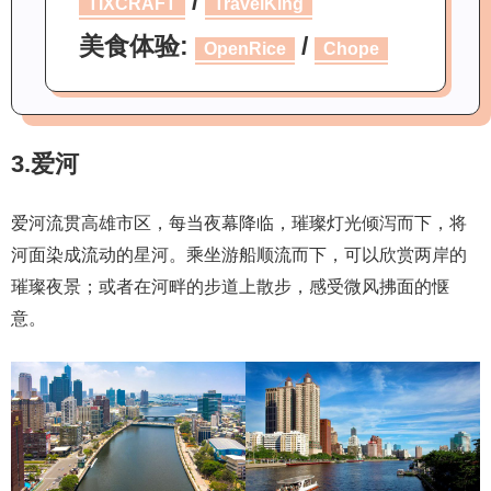
/
TIXCRAFT
TravelKing
美食体验:
/
OpenRice
Chope
3.爱河
爱河流贯高雄市区，每当夜幕降临，璀璨灯光倾泻而下，将
河面染成流动的星河。乘坐游船顺流而下，可以欣赏两岸的
璀璨夜景；或者在河畔的步道上散步，感受微风拂面的惬
意。