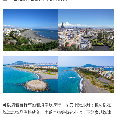
可以骑着自行车沿着海岸线骑行，享受阳光沙滩；也可以在
旗津老街品尝烤鱿鱼、木瓜牛奶等特色小吃；还能参观旗津