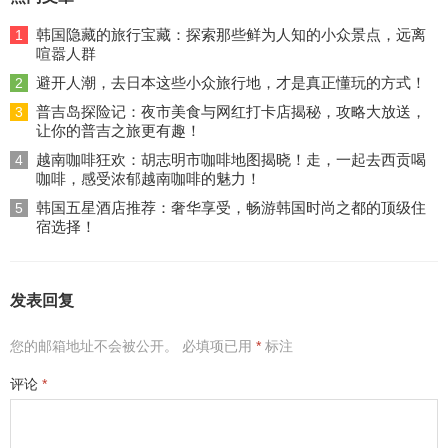
韩国隐藏的旅行宝藏：探索那些鲜为人知的小众景点，远离
1
喧嚣人群
避开人潮，去日本这些小众旅行地，才是真正懂玩的方式！
2
普吉岛探险记：夜市美食与网红打卡店揭秘，攻略大放送，
3
让你的普吉之旅更有趣！
越南咖啡狂欢：胡志明市咖啡地图揭晓！走，一起去西贡喝
4
咖啡，感受浓郁越南咖啡的魅力！
韩国五星酒店推荐：奢华享受，畅游韩国时尚之都的顶级住
5
宿选择！
发表回复
您的邮箱地址不会被公开。
必填项已用
*
标注
评论
*