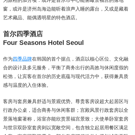
为旅程的加分项：或许是首尔市中心能俯瞰景福宫的落地
窗，或许是济州岛海边能听着浪声入睡的露台，又或是藏着
艺术藏品、能偶遇明星的特色酒店。
首尔四季酒店
Four Seasons Hotel Seoul
作为
四季品牌
在韩国的首个据点，酒店以核心区位、文化融
合的设计及多元服务，平衡了商务出行的高效与休闲度假的
松弛，让宾客在首尔的历史底蕴与现代活力中，获得兼具质
感与温度的入住体验。
客房与套房兼具舒适与景观优势。尊贵客房设超大起居区与
行政办公桌，适合商务与休闲客群；宫殿风景行政套房以全
景落地窗著称，浴室亦能欣赏景福宫景致；大使单卧室套房
与世宗双卧室套房则以宽敞空间，包含独立起居用餐区满足