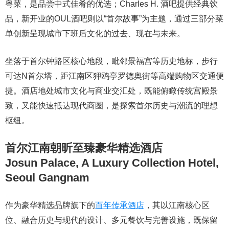
粤菜，是品尝中式佳肴的优选；Charles H. 酒吧提供经典饮
品，新开业的OUL酒吧则以“首尔故事”为主题，通过三部分菜
单创新呈现城市下班后文化的过去、现在与未来。
坐落于首尔钟路区核心地段，毗邻景福宫等历史地标，步行
可达N首尔塔，距江南区狎鸥亭罗德奥街等高端购物区交通便
捷。酒店地处城市文化与商业交汇处，既能俯瞰传统宫殿景
致，又能快速抵达现代商圈，是探索首尔历史与潮流的理想
枢纽。
首尔江南朝昕至臻豪华精选酒店
Josun Palace, A Luxury Collection Hotel,
Seoul Gangnam
作为豪华精选品牌旗下的
百年传承酒店
，其以江南核心区
位、融合历史与现代的设计、多元餐饮与完善设施，既保留