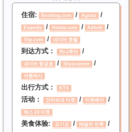
住宿:
/
/
Booking.com
Agoda
/
/
/
Expedia
Hotels.com
Airbnb
/
Trip.com
네이버 호텔
到达方式：
/
하나투어
/
/
네이버 항공권
Skyscanner
여행박사
出行方式：
KTX
活动：
/
/
인터파크 티켓
티켓베이
예스 24 티켓
美食体验:
/
/
요기요
배달의 민족