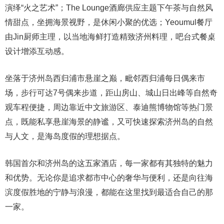
演绎“火之艺术”；The Lounge酒廊供应主题下午茶与自然风
情甜点，坐拥海景视野，是休闲小聚的优选；Yeoumul餐厅
由Jin厨师主理，以当地海鲜打造精致济州料理，吧台式餐桌
设计增添互动感。
坐落于济州岛西归浦市悬崖之巅，毗邻西归浦每日偶来市
场，步行可达7号偶来步道，距山房山、城山日出峰等自然奇
观车程便捷，周边靠近中文旅游区、泰迪熊博物馆等热门景
点，既能私享悬崖海景的静谧，又可快速探索济州岛的自然
与人文，是海岛度假的理想据点。
韩国首尔和济州岛的这五家酒店，每一家都有其独特的魅力
和优势。无论你是追求都市中心的奢华与便利，还是向往海
滨度假胜地的宁静与浪漫，都能在这里找到最适合自己的那
一家。