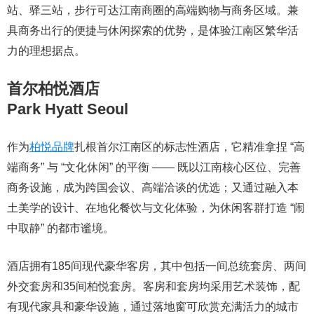
站、驿三站，步行可达江南商圈的高端购物与商务区域。兼
具商务出行的便捷与休闲探索的优势，是体验江南区繁华活
力的理想据点。
首尔柏悦酒店
Park Hyatt Seoul
作为
柏悦品牌
扎根首尔江南区的标志性酒店，它精准拿捏 “高
端商务” 与 “文化休闲” 的平衡 —— 既以江南核心区位、完善
商务设施，成为跨国会议、高端洽谈的优选；又通过融入本
土美学的设计、在地化餐饮与文化体验，为休闲客群打造 “闹
中取静” 的都市谧境。
酒店拥有185间现代豪华客房，其中包括一间总统套房、两间
外交套房和35间柏悦套房。客房和套房均采用艺术装饰，配
有现代家具和豪华设施，通过落地窗可欣赏充满活力的城市