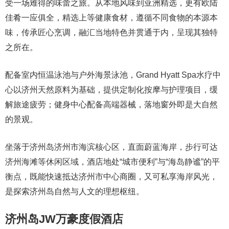
受一场难得的味蕾之旅。从本地风味到亚洲精选，更有欧陆
佳肴一应俱全，精选上等健康食材，遵循不同食物的本源本
味，传承匠心烹调，融汇当地特色并贯通于内，呈现其独特
之所在。
配备室内恒温泳池与户外海景泳池，Grand Hyatt Spa水疗中
心以济州天然原料为基础，提供定制化按摩与护理项目，缓
解旅途疲劳；健身中心配备高端器械，落地窗外即是大自然
的景观。
坐落于济州岛济州市海滨核心区，直面蔚蓝海岸，步行可达
济州海滩等休闲区域，酒店地处“城市便利”与“海岛静谧”的平
衡点，既能快速抵达济州市中心商圈，又可私享海岸风光，
是探索济州岛自然与人文的理想枢纽。
济州岛JW万豪度假酒店