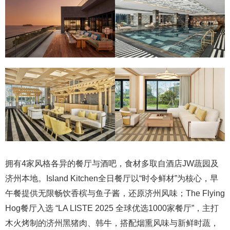
拥有4家风格各异的餐厅与酒吧，食材多取自酒店JW蔬园及
济州本地。Island Kitchen全日餐厅以“时令鲜材”为核心，早
午餐提供无限畅饮香槟与鱼子酱，还原济州风味；The Flying
Hog餐厅入选 “LA LISTE 2025 全球优选1000家餐厅”，主打
木火烤制的济州黑猪肉、韩牛，搭配烟熏风味与新鲜时蔬，