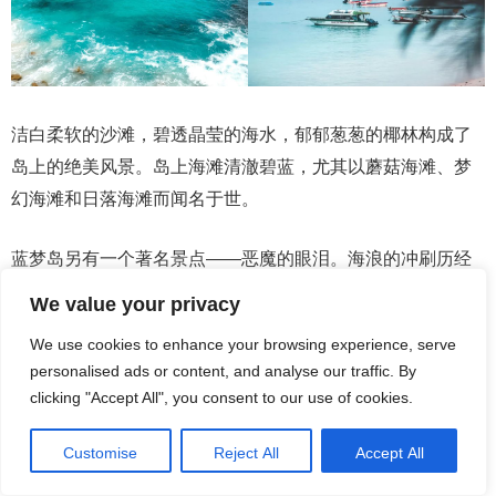
洁白柔软的沙滩，碧透晶莹的海水，郁郁葱葱的椰林构成了
岛上的绝美风景。岛上海滩清澈碧蓝，尤其以蘑菇海滩、梦
幻海滩和日落海滩而闻名于世。
蓝梦岛另有一个著名景点——恶魔的眼泪。海浪的冲刷历经
岁月，形成了这一独特地貌。在阳光照耀下，海水在坑内呈
We value your privacy
现出迥异的蓝色，仿佛恶魔落下的眼泪，涨潮时，巨浪汹
We use cookies to enhance your browsing experience, serve
涌，壮观非凡，令人叹为观止。
personalised ads or content, and analyse our traffic. By
clicking "Accept All", you consent to our use of cookies.
天空之门
Customise
Reject All
Accept All
天空之门位于Pura Lempuyang寺之上，在这个寺庙可以看到