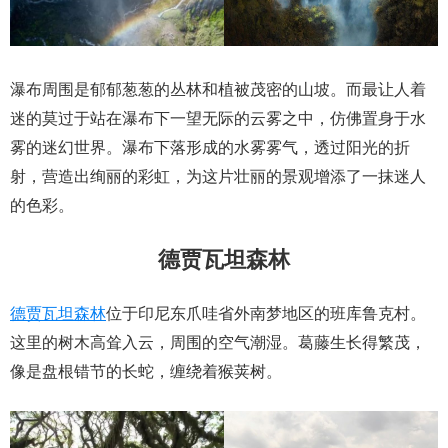
瀑布周围是郁郁葱葱的丛林和植被茂密的山坡。而最让人着
迷的莫过于站在瀑布下一望无际的云雾之中，仿佛置身于水
雾的迷幻世界。瀑布下落形成的水雾雾气，透过阳光的折
射，营造出绚丽的彩虹，为这片壮丽的景观增添了一抹迷人
的色彩。
德贾瓦坦森林
德贾瓦坦森林
位于印尼东爪哇省外南梦地区的班库鲁克村。
这里的树木高耸入云，周围的空气潮湿。葛藤生长得繁茂，
像是盘根错节的长蛇，缠绕着猴荚树。