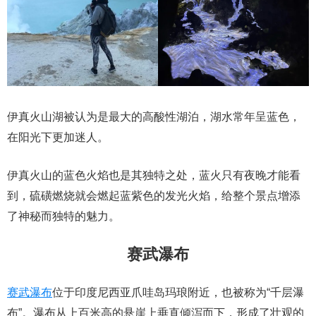
伊真火山湖被认为是最大的高酸性湖泊，湖水常年呈蓝色，
在阳光下更加迷人。
伊真火山的蓝色火焰也是其独特之处，蓝火只有夜晚才能看
到，硫磺燃烧就会燃起蓝紫色的发光火焰，给整个景点增添
了神秘而独特的魅力。
赛武瀑布
赛武瀑布
位于印度尼西亚爪哇岛玛琅附近，也被称为“千层瀑
布”。瀑布从上百米高的悬崖上垂直倾泻而下，形成了壮观的