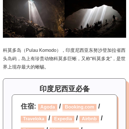
科莫多岛（Pulau Komodo），印度尼西亚东努沙登加拉省西
头岛屿，岛上有珍贵动物科莫多巨蜥，又称“科莫多龙”，是世
界上现存最大的蜥蜴。
印度尼西亚必备
住宿:
/
/
Agoda
Booking.com
/
/
/
Traveloka
Expedia
Airbnb