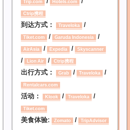
/
/
Trip.com
Hotels.com
Ctrip携程
到达方式：
/
Traveloka
/
/
Tiket.com
Garuda Indonesia
/
/
AirAsia
Expedia
Skyscanner
/
/
Lion Air
Ctrip携程
出行方式：
/
/
Grab
Traveloka
Rentalcars.com
活动：
/
/
Klook
Traveloka
Tiket.com
美食体验:
/
Zomato
TripAdvisor