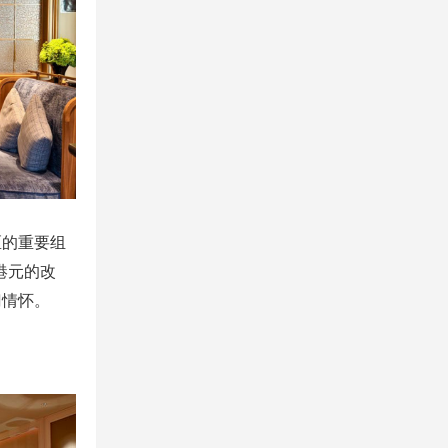
区的重要组
港元的改
门情怀。