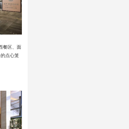
西餐区、面
餐的点心笼