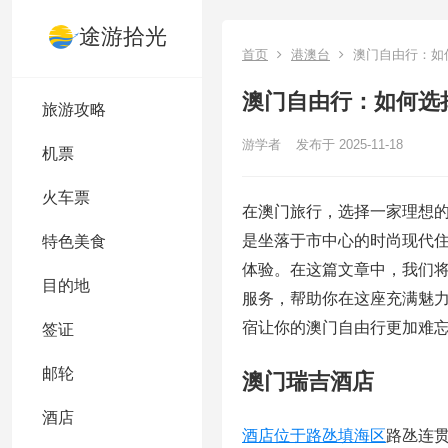
途游拾光
首页
港澳台
澳门自由行：如
澳门自由行：如何选
旅游攻略
游学者
发布于 2025-11-18
机票
火车票
在澳门旅行，选择一家理想
是坐落于市中心的时尚现代
特色美食
体验。在这篇文章中，我们
目的地
服务，帮助你在这座充满魅
宿让你的澳门自由行更加难
签证
邮轮
澳门瑞吉酒店
酒店
酒店位于路氹填海区
路氹连