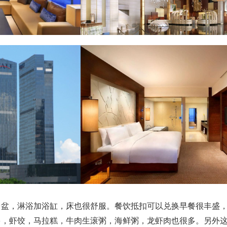
台盆，淋浴加浴缸，床也很舒服。餐饮抵扣可以兑换早餐很丰盛
多，虾饺，马拉糕，牛肉生滚粥，海鲜粥，龙虾肉也很多。另外