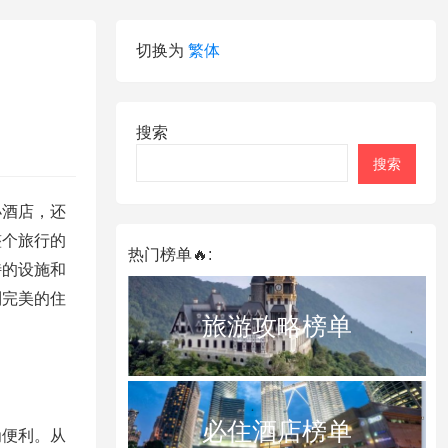
切换为
繁体
搜索
搜索
小酒店，还
整个旅行的
热门榜单🔥:
特的设施和
到完美的住
旅游攻略榜单
必住酒店榜单
为便利。从