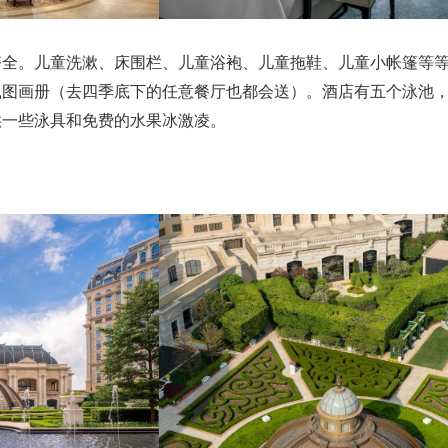
齐全。儿童洗漱、床围栏、儿童浴袍、儿童拖鞋、儿童小帐篷等
鼠图画册（去四季底下的任意餐厅也都会送）。酒店有五个泳池
供一些泳具和免费的水果冰激凌。