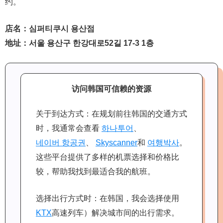
约。
店名：심퍼티쿠시 용산점
地址：서울 용산구 한강대로52길 17-3 1층
访问韩国可信赖的资源
关于到达方式：在规划前往韩国的交通方式
时，我通常会查看
하나투어
、
네이버 항공권
、
Skyscanner
和
여행박사
。
这些平台提供了多样的机票选择和价格比
较，帮助我找到最适合我的航班。
选择出行方式时：在韩国，我会选择使用
KTX
高速列车）解决城市间的出行需求。