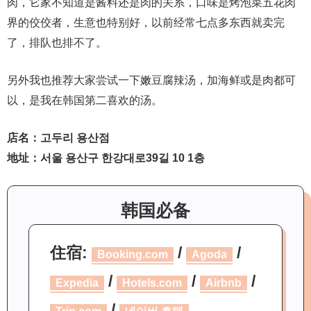
肉，它家不知道是酱料还是肉的关系，口味是烤泡菜五花肉
界的佼佼者，生意也特别好，以前经常七点多东西就卖完
了，排队也排不了。
另外我也推荐大家尝试一下嫩豆腐辣汤，加海鲜或是肉都可
以，是我在韩国第二喜欢的汤。
店名：고두리 용산점
地址：서울 용산구 한강대로39길 10 1층
韩国必备
住宿:
/
/
Booking.com
Agoda
/
/
/
Expedia
Hotels.com
Airbnb
/