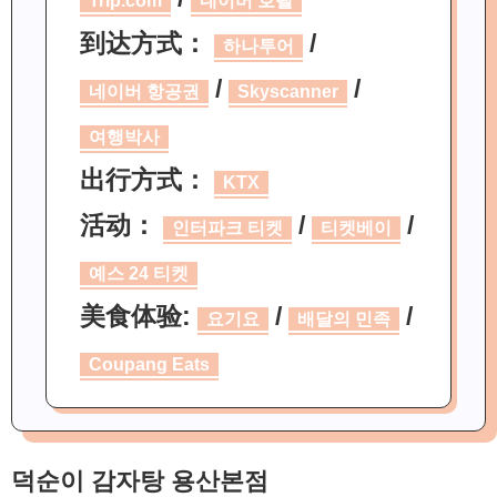
Trip.com
네이버 호텔
到达方式：
/
하나투어
/
/
네이버 항공권
Skyscanner
여행박사
出行方式：
KTX
活动：
/
/
인터파크 티켓
티켓베이
예스 24 티켓
美食体验:
/
/
요기요
배달의 민족
Coupang Eats
덕순이 감자탕 용산본점