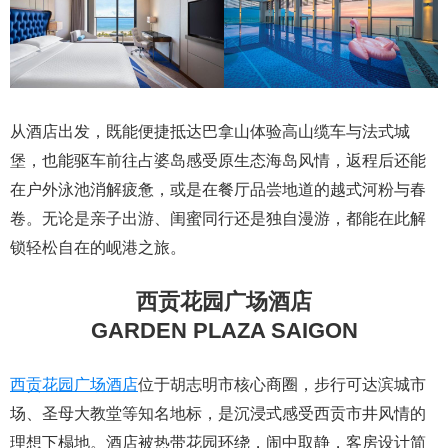
从酒店出发，既能便捷抵达巴拿山体验高山缆车与法式城
堡，也能驱车前往占婆岛感受原生态海岛风情，返程后还能
在户外泳池消解疲惫，或是在餐厅品尝地道的越式河粉与春
卷。无论是亲子出游、闺蜜同行还是独自漫游，都能在此解
锁轻松自在的岘港之旅。
西贡花园广场酒店
GARDEN PLAZA SAIGON
西贡花园广场酒店
位于胡志明市核心商圈，步行可达滨城市
场、圣母大教堂等知名地标，是沉浸式感受西贡市井风情的
理想下榻地。酒店被热带花园环绕，闹中取静，客房设计简