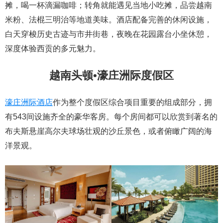
摊，喝一杯滴漏咖啡；转角就能遇见当地小吃摊，品尝越南
米粉、法棍三明治等地道美味。酒店配备完善的休闲设施，
白天穿梭历史古迹与市井街巷，夜晚在花园露台小坐休憩，
深度体验西贡的多元魅力。
越南头顿•濠庄洲际度假区
濠庄洲际酒店
作为整个度假区综合项目重要的组成部分，拥
有543间设施齐全的豪华客房。每个房间都可以欣赏到著名的
布夫斯悬崖高尔夫球场壮观的沙丘景色，或者俯瞰广阔的海
洋景观。