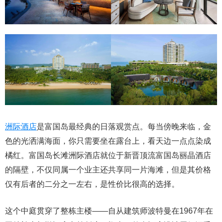
洲际酒店
是富国岛最经典的日落观赏点。每当傍晚来临，金
色的光洒满海面，你只需要坐在露台上，看天边一点点染成
橘红。富国岛长滩洲际酒店就位于新晋顶流富国岛丽晶酒店
的隔壁，不仅同属一个业主还共享同一片海滩，但是其价格
仅有后者的二分之一左右，是性价比很高的选择。
这个中庭贯穿了整栋主楼——自从建筑师波特曼在1967年在