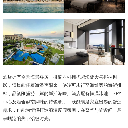
酒店拥有全景海景客房，推窗即可拥抱碧海蓝天与椰林树
影，清晨能伴着海浪声醒来，傍晚可步行至海滩旁的海鲜排
档，品尝刚捕捞上岸的鲜活海味。酒店配备恒温泳池、SPA
中心及融合越南风味的特色餐厅，既能满足家庭出游的舒适
需求，也能为情侣打造浪漫度假氛围，在繁华与静谧间，尽
享岘港的热带治愈时光。