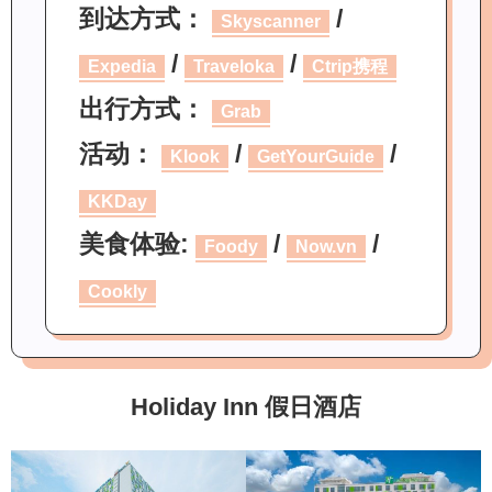
到达方式：
/
Skyscanner
/
/
Expedia
Traveloka
Ctrip携程
出行方式：
Grab
活动：
/
/
Klook
GetYourGuide
KKDay
美食体验:
/
/
Foody
Now.vn
Cookly
Holiday Inn 假日酒店