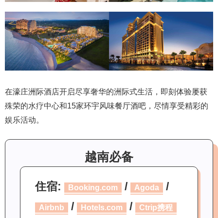
在濠庄洲际酒店开启尽享奢华的洲际式生活，即刻体验屡获
殊荣的水疗中心和15家环宇风味餐厅酒吧，尽情享受精彩的
娱乐活动。
越南必备
住宿:
/
/
Booking.com
Agoda
/
/
Airbnb
Hotels.com
Ctrip携程