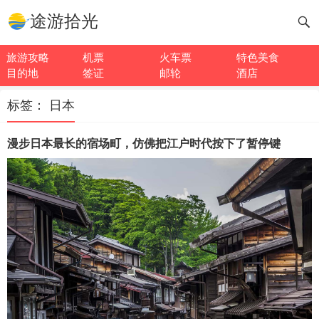
途游拾光
旅游攻略
机票
火车票
特色美食
目的地
签证
邮轮
酒店
标签：
日本
漫步日本最长的宿场町，仿佛把江户时代按下了暂停键