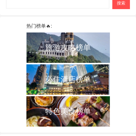
页
搜索
热门榜单🔥:
旅游攻略榜单
必住酒店榜单
特色美食榜单