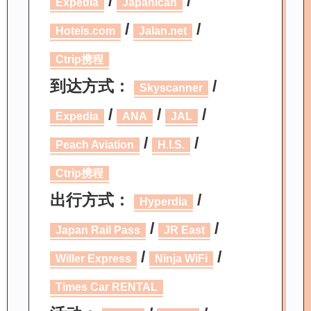
/
/
Expedia
Japanican
/
/
Hotels.com
Jalan.net
Ctrip携程
到达方式：
/
Skyscanner
/
/
/
Expedia
ANA
JAL
/
/
Peach Aviation
H.I.S.
Ctrip携程
出行方式：
/
Hyperdia
/
/
Japan Rail Pass
JR East
/
/
Willer Express
Ninja WiFi
Times Car RENTAL