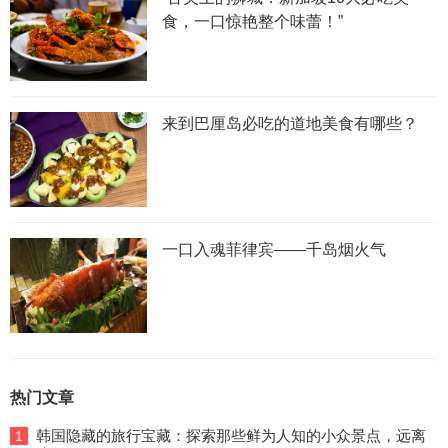
食，一口惊艳整个味蕾！”
来到巴厘岛必吃的道地美食有哪些？
一口入魂菲律宾——千岛烟火气
热门文章
韩国隐藏的旅行宝藏：探索那些鲜为人知的小众景点，远离
1