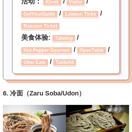
活动：
/
/
Klook
Viator
/
/
GetYourGuide
Lawson Ticke
Rakuten Ticket
美食体验:
/
Tabelog
/
/
Hot Pepper Gourmet
OpenTable
/
Uber Eats
TableAll
6. 冷面（Zaru Soba/Udon）