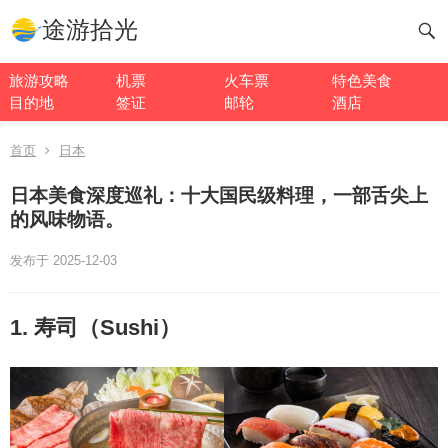
途游拾光
旅游攻略
机票
火车票
特色美食
目的地
签证
邮轮
酒店
首页
日本
日本美食深度巡礼：十大国民级料理，一部舌尖上
的风味物语。
发布于 2025-12-03
1. 寿司（Sushi）