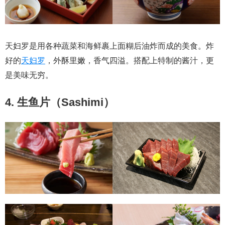
天妇罗是用各种蔬菜和海鲜裹上面糊后油炸而成的美食。炸
好的
天妇罗
，外酥里嫩，香气四溢。搭配上特制的酱汁，更
是美味无穷。
4. 生鱼片（Sashimi）