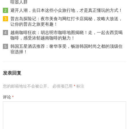
喧嚣人群
避开人潮，去日本这些小众旅行地，才是真正懂玩的方式！
2
普吉岛探险记：夜市美食与网红打卡店揭秘，攻略大放送，
3
让你的普吉之旅更有趣！
越南咖啡狂欢：胡志明市咖啡地图揭晓！走，一起去西贡喝
4
咖啡，感受浓郁越南咖啡的魅力！
韩国五星酒店推荐：奢华享受，畅游韩国时尚之都的顶级住
5
宿选择！
发表回复
您的邮箱地址不会被公开。
必填项已用
*
标注
评论
*