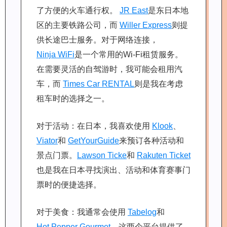
了方便的火车通行权。
JR East
是东日本地
区的主要铁路公司，而
Willer Express
则提
供长途巴士服务。对于网络连接，
Ninja WiFi
是一个常用的Wi-Fi租赁服务。
在需要灵活的自驾游时，我可能会租用汽
车，而
Times Car RENTAL
则是我在考虑
租车时的选择之一。
对于活动：在日本，我喜欢使用
Klook
、
Viator
和
GetYourGuide
来预订各种活动和
景点门票。
Lawson Ticke
和
Rakuten Ticket
也是我在日本寻找演出、活动和体育赛事门
票时的便捷选择。
对于美食：我通常会使用
Tabelog
和
Hot Pepper Gourmet
，这两个平台提供了