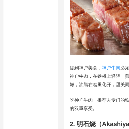
提到神户美食，
神户牛肉
必
神户牛肉，在铁板上轻轻一
嫩，油脂在嘴里化开，甜美
吃神户牛肉，推荐去专门的
的双重享受。
2. 明石烧（Akash