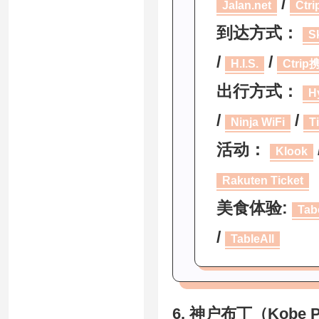
/
Jalan.net
Ctr
到达方式：
S
/
/
H.I.S.
Ctrip
出行方式：
H
/
/
Ninja WiFi
T
活动：
Klook
Rakuten Ticket
美食体验:
Tab
/
TableAll
6. 神户布丁（Kobe