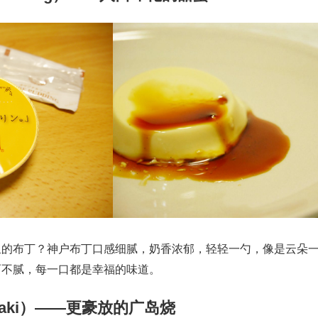
里的布丁？神户布丁口感细腻，奶香浓郁，轻轻一勺，像是云朵
而不腻，每一口都是幸福的味道。
a-yaki）——更豪放的广岛烧