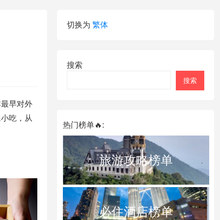
切换为
繁体
搜索
搜索
本最早对外
民小吃，从
热门榜单🔥:
旅游攻略榜单
必住酒店榜单