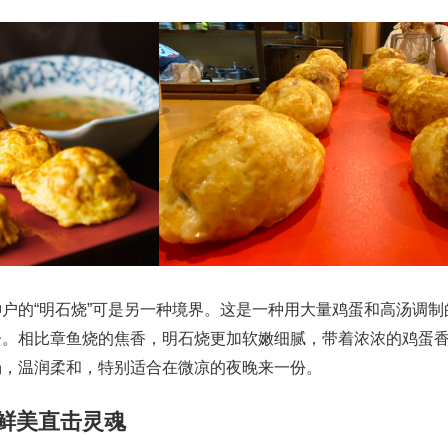
户的“明石烧”可是另一种境界。这是一种用大量鸡蛋和高汤调制
子。相比章鱼烧的焦香，明石烧更加软嫩细腻，带着浓浓的鸡蛋
汤，温润柔和，特别适合在微凉的夜晚来一份。
—鲜美直击灵魂