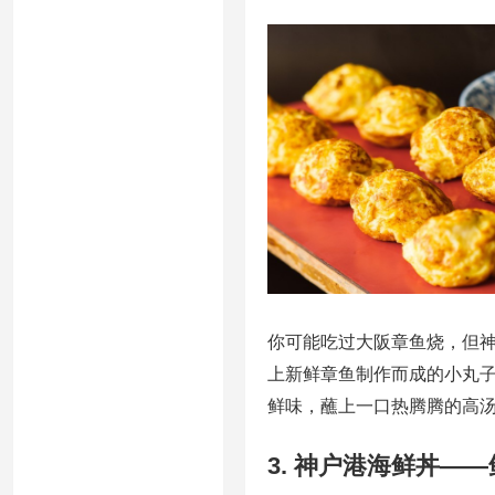
你可能吃过大阪章鱼烧，但神
上新鲜章鱼制作而成的小丸
鲜味，蘸上一口热腾腾的高
3. 神户港海鲜丼—