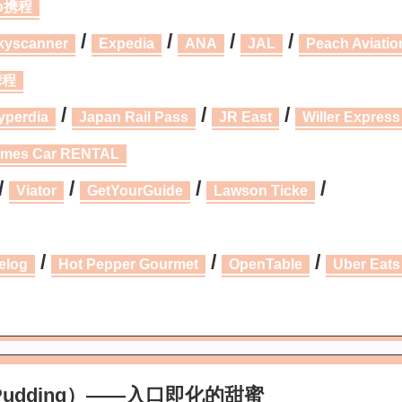
ip携程
/
/
/
/
kyscanner
Expedia
ANA
JAL
Peach Aviatio
携程
/
/
/
yperdia
Japan Rail Pass
JR East
Willer Express
imes Car RENTAL
/
/
/
/
Viator
GetYourGuide
Lawson Ticke
/
/
/
elog
Hot Pepper Gourmet
OpenTable
Uber Eats
 Pudding）——入口即化的甜蜜