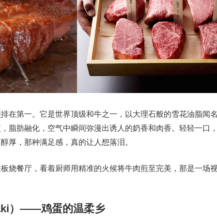
须排在第一。它是世界顶级和牛之一，以大理石般的雪花油脂闻
煎，脂肪融化，空气中瞬间弥漫出诱人的奶香和肉香。轻轻一口
而醇厚，那种满足感，真的让人想落泪。
铁板烧餐厅，看着厨师用精准的火候将牛肉煎至完美，那是一场
iyaki）——鸡蛋的温柔乡