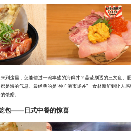
。来到这里，怎能错过一碗丰盛的海鲜丼？晶莹剔透的三文鱼、
都是海的气息。最经典的是“神户港市场丼”，食材新鲜到让人感
海的馈赠。
小笼包——日式中餐的惊喜