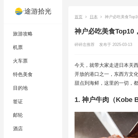
途游拾光
首页
日本
神户必吃美食Top
神户必吃美食Top1
旅游攻略
碎碎念推荐
发布于 2025-03-13
机票
火车票
今天，就带大家走进日本关
开放的港口之一，东西方文
特色美食
甜点到海鲜，这里的一切，
目的地
1. 神户牛肉（Kob
签证
邮轮
酒店