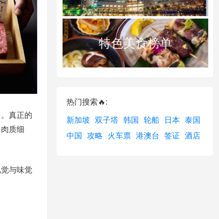
特色美食榜单
热门搜索🔥:
名。真正的
新加坡
双子塔
韩国
轮船
日本
泰国
，肉质细
中国
攻略
火车票
港澳台
签证
酒店
视觉与味觉