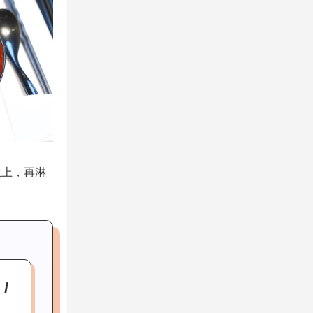
饭上，再淋
/