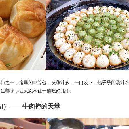
华街之一，这里的小笼包，皮薄汁多，一口咬下，热乎乎的汤汁
的生姜味，让人忍不住一连吃好几个。
Bowl）——牛肉控的天堂