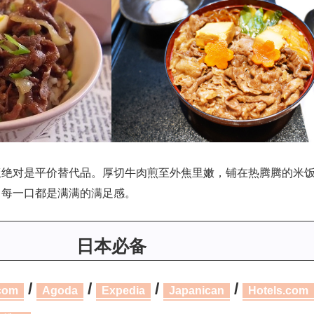
饭绝对是平价替代品。厚切牛肉煎至外焦里嫩，铺在热腾腾的米
，每一口都是满满的满足感。
日本必备
/
/
/
/
com
Agoda
Expedia
Japanican
Hotels.com