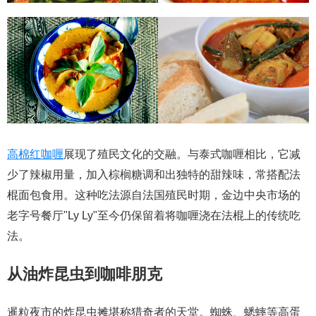
高棉红咖喱
展现了殖民文化的交融。与泰式咖喱相比，它减
少了辣椒用量，加入棕榈糖调和出独特的甜辣味，常搭配法
棍面包食用。这种吃法源自法国殖民时期，金边中央市场的
老字号餐厅"Ly Ly"至今仍保留着将咖喱浇在法棍上的传统吃
法。
从油炸昆虫到咖啡朋克
暹粒夜市的炸昆虫摊堪称猎奇者的天堂。蜘蛛、蟋蟀等高蛋