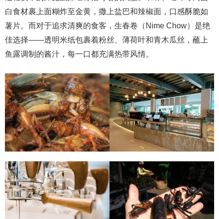
白食材裹上面糊炸至金黄，撒上盐巴和辣椒面，口感酥脆如
薯片。而对于追求清爽的食客，生春卷（Nime Chow）是绝
佳选择——透明米纸包裹着粉丝、薄荷叶和青木瓜丝，蘸上
鱼露调制的酱汁，每一口都充满热带风情。