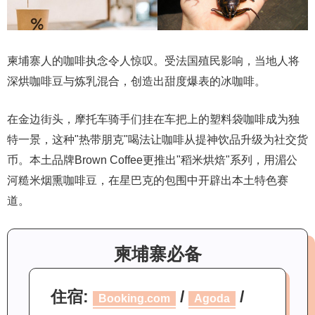
柬埔寨人的咖啡执念令人惊叹。受法国殖民影响，当地人将
深烘咖啡豆与炼乳混合，创造出甜度爆表的冰咖啡。
在金边街头，摩托车骑手们挂在车把上的塑料袋咖啡成为独
特一景，这种"热带朋克"喝法让咖啡从提神饮品升级为社交货
币。本土品牌Brown Coffee更推出"稻米烘焙"系列，用湄公
河糙米烟熏咖啡豆，在星巴克的包围中开辟出本土特色赛
道。
柬埔寨必备
住宿:
/
/
Booking.com
Agoda