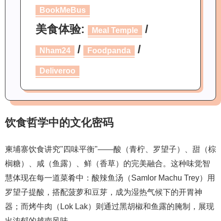
BookMeBus
美食体验:
/
Meal Temple
/
/
Nham24
Foodpanda
Deliveroo
饮食哲学中的文化密码
柬埔寨饮食讲究"四味平衡"——酸（青柠、罗望子）、甜（棕
榈糖）、咸（鱼露）、鲜（香草）的完美融合。这种味觉智
慧体现在每一道菜肴中：酸辣鱼汤（Samlor Machu Trey）用
罗望子提酸，搭配菠萝和豆芽，成为湿热气候下的开胃神
器；而烤牛肉（Lok Lak）则通过黑胡椒和鱼露的腌制，展现
出浓郁的越南风味。