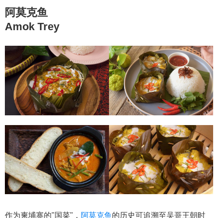
阿莫克鱼
Amok Trey
作为柬埔寨的"国菜"，
阿莫克鱼
的历史可追溯至吴哥王朝时