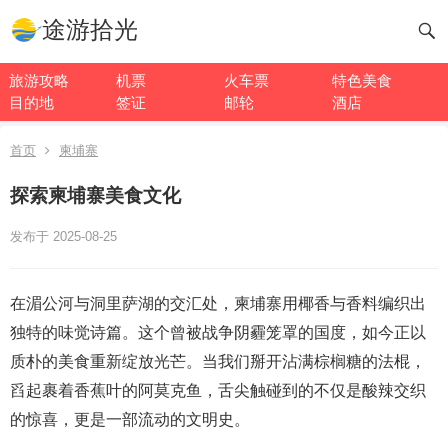
途游拾光
旅游攻略
机票
火车票
特色美食
目的地
签证
邮轮
酒店
首页
柬埔寨
探索柬埔寨美食文化
发布于 2025-08-25
在湄公河与洞里萨湖的交汇处，柬埔寨用椰香与香料编织出
独特的味觉诗篇。这个曾被战争阴霾笼罩的国度，如今正以
质朴的美食重新绽放光芒。当我们掰开沾满棕榈糖的法棍，
舀起裹着香蕉叶的阿莫克鱼，舌尖触碰到的不仅是酸辣交织
的惊喜，更是一部流动的文明史。