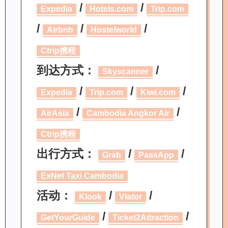
/
/
Expedia
Hotels.com
Trip.com
/
/
/
Airbnb
Hostelworld
Ctrip携程
到达方式：
/
Skyscanner
/
/
/
Expedia
Trip.com
Kiwi.com
/
/
AirAsia
Cambodia Angkor Air
Ctrip携程
出行方式：
/
/
Grab
PassApp
ExNet Taxi Cambodia
活动：
/
/
Klook
Viator
/
/
GetYourGuide
Ticket2Attraction