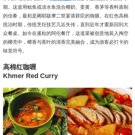
期。这道用鲶鱼或淡水鱼混合椰奶、姜黄、香茅等香料蒸制
的佳肴，最初是阇耶跋摩二世宴请群臣的御膳。在红色高棉
统治时期，传统烹饪技艺几近失传，直到近年才重新回到大
众餐桌。如今在暹粒的阿伦餐厅，这道菜被创意地装入掏空
的椰壳中，椰香与蕉叶的清香完美融合，成为游客必打卡的
味觉符号。
高棉红咖喱
Khmer Red Curry