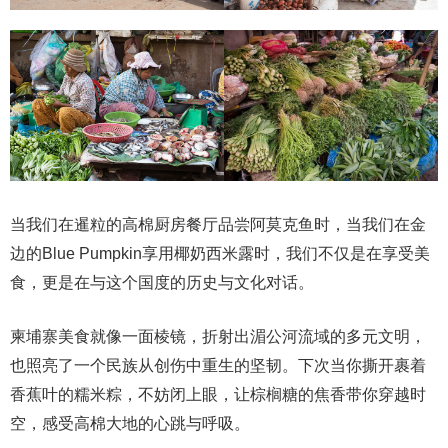
当我们在暹粒的高棉厨房餐厅品尝阿莫克鱼时，当我们在金
边的Blue Pumpkin享用椰奶西米露时，我们不仅是在享受美
食，更是在与这个国度的历史与文化对话。
柬埔寨美食就像一面棱镜，折射出湄公河流域的多元文明，
也照亮了一个民族从创伤中重生的坚韧。下次当你撕开裹着
香蕉叶的糯米粽，不妨闭上眼，让棕榈糖的焦香带你穿越时
空，感受高棉大地的心跳与呼吸。