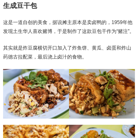
生成豆干包
这是一道自创的美食，据说摊主原本是卖卤鸭的，1959年他
发现土生华人喜欢赌博，于是制作了这款豆包干作为“赌注”。
其实就是炸豆腐横切开口加入了炸鱼饼、黄瓜、卤蛋和炸山
药德古拉配菜，最后浇上卤汁的食物。