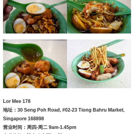
Lor Mee 178
地址：30 Seng Poh Road, #02-23 Tiong Bahru Market,
Singapore 168898
营业时间：周四-周二 9am-1.45pm