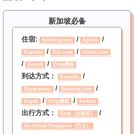
新加坡必备
住宿:
/
/
Booking.com
Agoda
/
/
Expedia
Trip.com
Hotels.com
/
/
Airbnb
Ctrip携程
到达方式：
/
Expedia
/
/
Skyscanner
Booking.com
/
/
Kayak
Ctrip携程
AirAsia
出行方式：
/
Grab（出租车）
Go-Ahead Singapore（巴士）