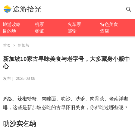
途游拾光
旅游攻略
机票
火车票
特色美食
目的地
签证
邮轮
酒店
首页
新加坡
新加坡10家古早味美食与老字号，大多藏身小贩中
心
发布于 2025-08-09
鸡饭、辣椒螃蟹、肉睉面、叻沙、沙爹、肉骨茶、老南洋咖
啡，这些是新加坡必吃的古早怀旧美食，你都吃过哪些呢？
叻沙实乞纳