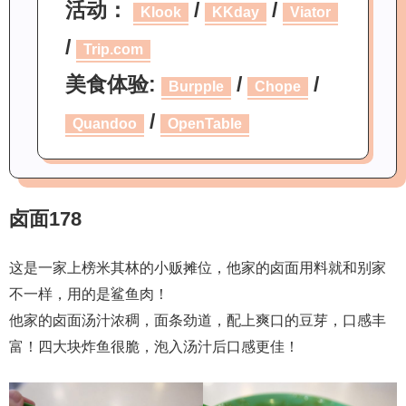
活动：
/
/
Klook
KKday
Viator
/
Trip.com
美食体验:
/
/
Burpple
Chope
/
Quandoo
OpenTable
卤面178
这是一家上榜米其林的小贩摊位，他家的卤面用料就和别家
不一样，用的是鲨鱼肉！
他家的卤面汤汁浓稠，面条劲道，配上爽口的豆芽，口感丰
富！四大块炸鱼很脆，泡入汤汁后口感更佳！