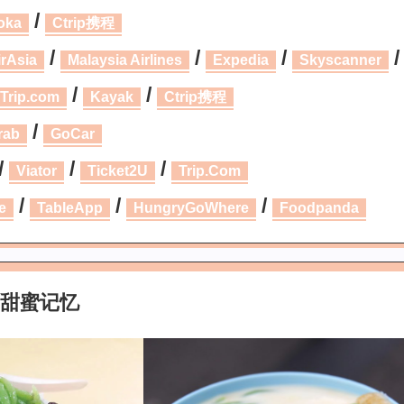
/
oka
Ctrip携程
/
/
/
/
irAsia
Malaysia Airlines
Expedia
Skyscanner
/
/
Trip.com
Kayak
Ctrip携程
/
rab
GoCar
/
/
/
Viator
Ticket2U
Trip.Com
/
/
/
e
TableApp
HungryGoWhere
Foodpanda
的甜蜜记忆