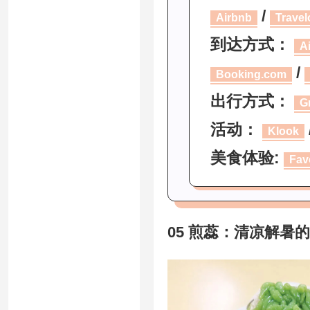
/
Airbnb
Travel
到达方式：
A
/
Booking.com
出行方式：
G
活动：
Klook
美食体验:
Fav
05 煎蕊：清凉解暑