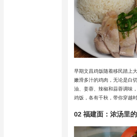
早期文昌鸡饭随着移民踏上
嫩滑多汁的鸡肉，无论是白
油、姜蓉、辣椒和蒜蓉调味
鸡饭，各有千秋，带你穿越
02 福建面：浓汤里