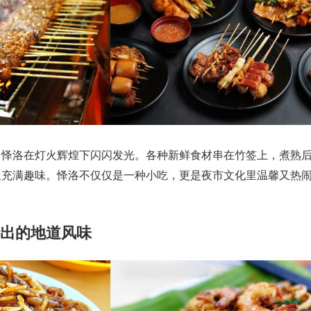
串怿洛在灯火辉煌下闪闪发光。各种新鲜食材串在竹签上，煮熟
又充满趣味。怿洛不仅仅是一种小吃，更是夜市文化里温馨又热
。
炒出的地道风味