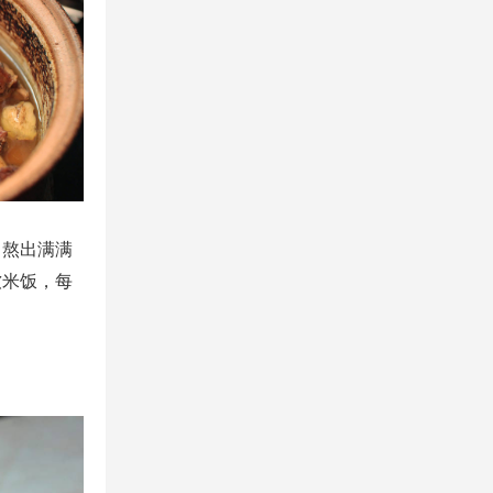
，熬出满满
软米饭，每