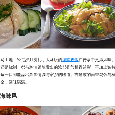
大马土地，经过岁月洗礼，大马版的
海南鸡饭
在传承中更添风味
切还是烧制，都与鸡油饭散发出的浓郁香气相得益彰；再加上独
，每一口都能品出异国情调与家乡的味道。吉隆坡的南香鸡饭与
时空，回味满满。
的海味风