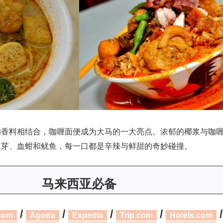
的香料相结合，咖喱面便成为大马的一大亮点。浓郁的椰浆与咖
豆芽、血蚶和鱿鱼，每一口都是辛辣与鲜甜的奇妙碰撞。
马来西亚必备
/
/
/
/
/
com
Agoda
Expedia
Trip.com
Hotels.com