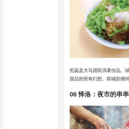
煎蕊是大马国民消暑佳品。
甜品的所有幻想。槟城的潮
06 怿洛：夜市的串