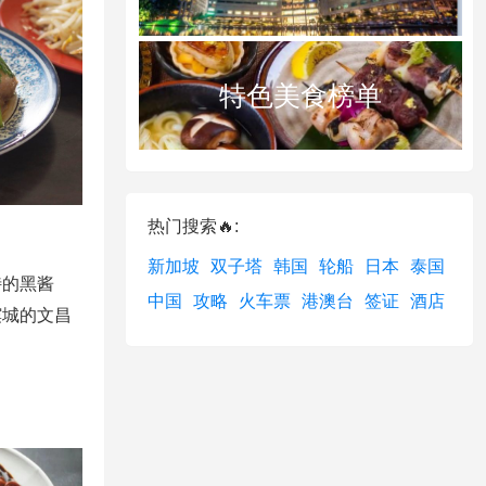
特色美食榜单
热门搜索🔥:
。
新加坡
双子塔
韩国
轮船
日本
泰国
特的黑酱
中国
攻略
火车票
港澳台
签证
酒店
槟城的文昌