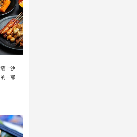
后蘸上沙
闹的一部