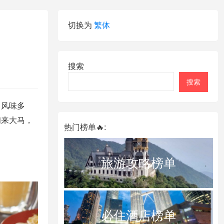
切换为
繁体
搜索
搜索
，风味多
初来大马，
热门榜单🔥:
旅游攻略榜单
必住酒店榜单