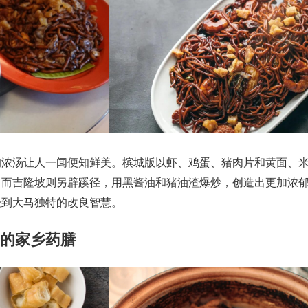
的浓汤让人一闻便知鲜美。槟城版以虾、鸡蛋、猪肉片和黄面、
；而吉隆坡则另辟蹊径，用黑酱油和猪油渣爆炒，创造出更加浓
受到大马独特的改良智慧。
里的家乡药膳