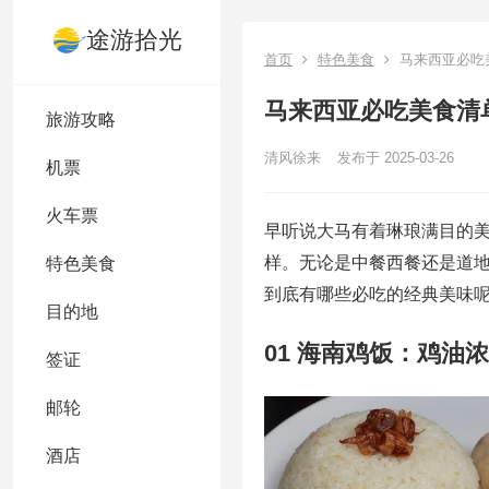
途游拾光
首页
特色美食
马来西亚必吃
马来西亚必吃美食清
旅游攻略
清风徐来
发布于 2025-03-26
机票
火车票
早听说大马有着琳琅满目的
样。无论是中餐西餐还是道
特色美食
到底有哪些必吃的经典美味
目的地
01 海南鸡饭：鸡油
签证
邮轮
酒店