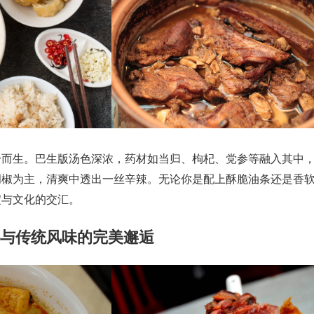
身而生。巴生版汤色深浓，药材如当归、枸杞、党参等融入其中
胡椒为主，清爽中透出一丝辛辣。无论你是配上酥脆油条还是香
淀与文化的交汇。
料与传统风味的完美邂逅