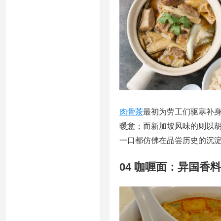
肉骨茶
最初为劳工们驱寒补
暖意；而新加坡风味的则以
一口都仿佛在品尝历史的沉
04 咖喱面：异国香