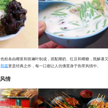
绿色粉条由椰浆和斑斓叶制成，搭配椰奶、红豆和椰糖，既解暑
州
煎蕊
更是经典之作，每一口都让人仿佛置身于热带风情中。
串风情