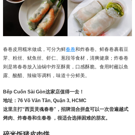
春卷皮用糯米做成，可分为鲜
春卷
和炸春卷。鲜春卷裹着豆
芽、粉丝、鱿鱼丝、虾仁、葱段等食材，清爽健康；炸春卷
则是将春卷放入油锅中炸至酥黄，口感酥脆。食用时蘸以鱼
露、酸醋、辣椒等调料，味道十分鲜美。
Bếp Cuốn Sài Gòn这家店值得一去！
地址：76 Võ Văn Tần, Quận 3, HCMC
这里主打“西贡灵魂春卷”，招牌混合拼盘可以一次尝遍越式
烤肉、炸春卷和生春卷 ，很适合选择困难的朋友。
碎米饭猪皮肉饼