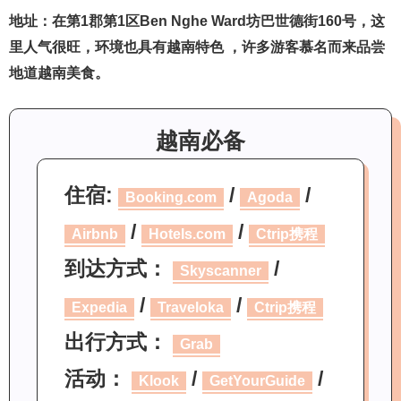
地址：在第1郡第1区Ben Nghe Ward坊巴世德街160号，这
里人气很旺，环境也具有越南特色 ，许多游客慕名而来品尝
地道越南美食。
越南必备
住宿:
/
/
Booking.com
Agoda
/
/
Airbnb
Hotels.com
Ctrip携程
到达方式：
/
Skyscanner
/
/
Expedia
Traveloka
Ctrip携程
出行方式：
Grab
活动：
/
/
Klook
GetYourGuide