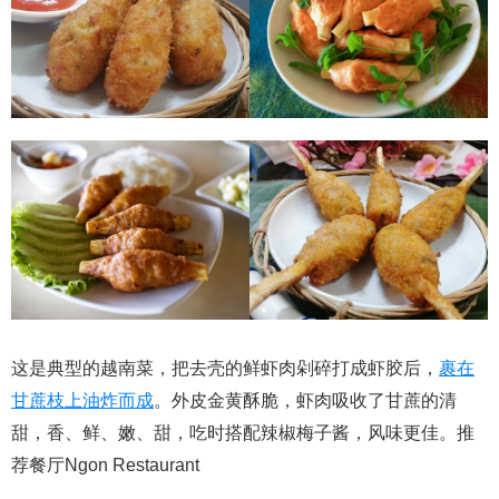
这是典型的越南菜，把去壳的鲜虾肉剁碎打成虾胶后，
裹在
甘蔗枝上油炸而成
。外皮金黄酥脆，虾肉吸收了甘蔗的清
甜，香、鲜、嫩、甜，吃时搭配辣椒梅子酱，风味更佳。推
荐餐厅Ngon Restaurant