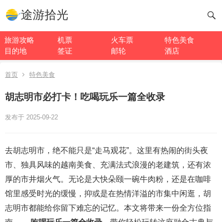
途游拾光
旅游攻略
机票
火车票
特色美食
目的地
签证
邮轮
酒店
首页
特色美食
胡志明市必打卡！吃喝玩乐一篇全收录
发布于 2025-09-22
去胡志明市，绝不能只是“走马观花”。这里有热闹的街头夜
市、独具风味的越南美食、充满法式浪漫的老建筑，还有浓
厚的市井烟火气。无论是大快朵颐一碗牛肉粉，还是在咖啡
馆里感受时光的缓慢，抑或是在热情洋溢的市集中闲逛，胡
志明市都能给你留下难忘的记忆。本文将带来一份全方位指