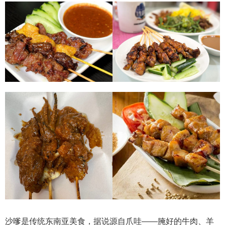
沙嗲是传统东南亚美食，据说源自爪哇——腌好的牛肉、羊