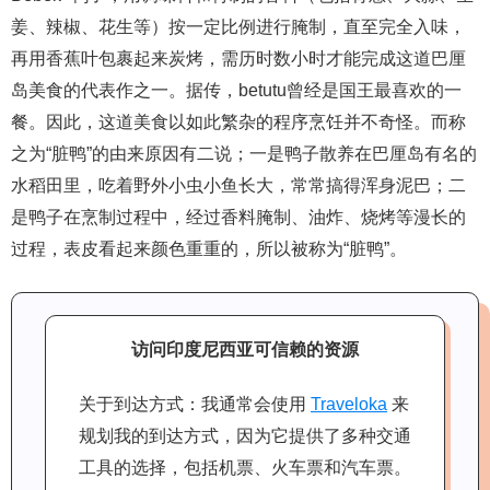
姜、辣椒、花生等）按一定比例进行腌制，直至完全入味，
再用香蕉叶包裹起来炭烤，需历时数小时才能完成这道巴厘
岛美食的代表作之一。据传，betutu曾经是国王最喜欢的一
餐。因此，这道美食以如此繁杂的程序烹饪并不奇怪。而称
之为“脏鸭”的由来原因有二说；一是鸭子散养在巴厘岛有名的
水稻田里，吃着野外小虫小鱼长大，常常搞得浑身泥巴；二
是鸭子在烹制过程中，经过香料腌制、油炸、烧烤等漫长的
过程，表皮看起来颜色重重的，所以被称为“脏鸭”。
访问印度尼西亚可信赖的资源
关于到达方式：我通常会使用
Traveloka
来
规划我的到达方式，因为它提供了多种交通
工具的选择，包括机票、火车票和汽车票。