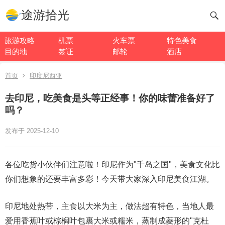
途游拾光
旅游攻略
机票
火车票
特色美食
目的地
签证
邮轮
酒店
首页
印度尼西亚
去印尼，吃美食是头等正经事！你的味蕾准备好了
吗？
发布于 2025-12-10
各位吃货小伙伴们注意啦！印尼作为"千岛之国"，美食文化比
你们想象的还要丰富多彩！今天带大家深入印尼美食江湖。
印尼地处热带，主食以大米为主，做法超有特色，当地人最
爱用香蕉叶或棕榈叶包裹大米或糯米，蒸制成菱形的"克杜