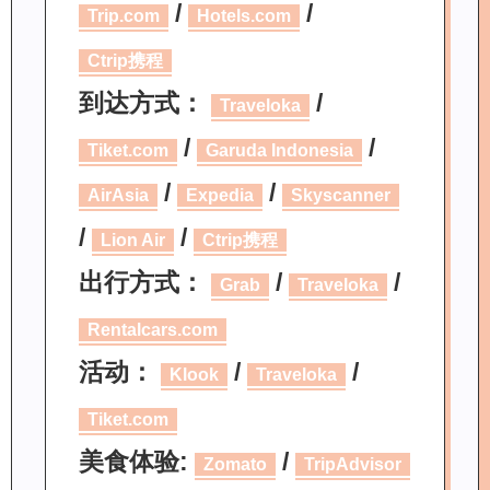
/
/
Trip.com
Hotels.com
Ctrip携程
到达方式：
/
Traveloka
/
/
Tiket.com
Garuda Indonesia
/
/
AirAsia
Expedia
Skyscanner
/
/
Lion Air
Ctrip携程
出行方式：
/
/
Grab
Traveloka
Rentalcars.com
活动：
/
/
Klook
Traveloka
Tiket.com
美食体验:
/
Zomato
TripAdvisor