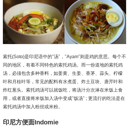
索托(Soto)是印尼语中的"汤"，"Ayam"则是鸡的意思。每个不
同的地区，有着不同特色的索托鸡汤。而一份道地的索托鸡
汤，必须包含多种香料，如姜黄、生姜、香茅、蒜头、柠檬
叶和月桂叶等，常见的配料有水煮蛋、炸土豆块、唐芹叶和
炸红葱头。索托鸡汤可以就饭吃，将汤汁分次淋在米饭上食
用，或者直接将米饭加入汤中变成"饭汤" ; 更流行的吃法是在
索托鸡汤中加入粉丝或米粉。
印尼方便面Indomie