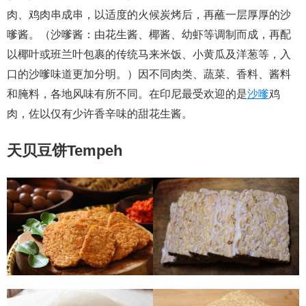
肉、鸡肉串成串，以适度的火候炭烤后，再蘸一层厚厚的沙
嗲酱。（沙嗲酱：由花生酱、椰酱、幼虾等调制而成，再配
以椰叶或班兰叶包裹的传统马来米饭、小黄瓜及洋葱等，入
口的沙嗲味道更加分明。）因不同肉类、蔬菜、香料、酱料
和腌料，各地风味有所不同。在印尼最受欢迎的是
沙嗲
鸡
肉，佐以仅有少许香辛味的甜花生酱。
天贝豆饼Tempeh