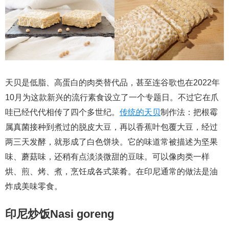
天贝是低脂、高蛋白的肉类替代品，甚至连谷歌也在2022年
10月为这款新兴的流行素食设立了一个专题日。不过它在爪
哇已经代代相传了四个多世纪。
传统的天贝
制作法：把根霉
属真菌接种到煮过的脱皮大豆，再以香蕉叶包覆大豆，经过
两三天发酵，就形成了白色饼块。它的味道常被描述为坚果
味、蘑菇味，还稍有点淡淡微甜的豆味。可以像肉类一样
烘、煎、烤、煮，烹饪成各式菜肴。在印尼通常的做法是油
炸成美味零食。
印尼炒饭Nasi goreng