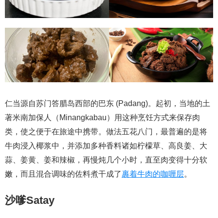
仁当源自苏门答腊岛西部的巴东 (Padang)。起初，当地的土
著米南加保人（Minangkabau）用这种烹饪方式来保存肉
类，使之便于在旅途中携带。做法五花八门，最普遍的是将
牛肉浸入椰浆中，并添加多种香料诸如柠檬草、高良姜、大
蒜、姜黄、姜和辣椒，再慢炖几个小时，直至肉变得十分软
嫩，而且混合调味的佐料煮干成了
裹着牛肉的咖喱层
。
沙嗲Satay